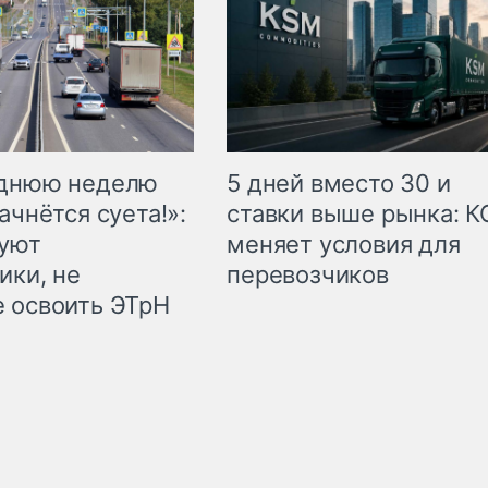
еднюю неделю
5 дней вместо 30 и
ачнётся суета!»:
ставки выше рынка: 
куют
меняет условия для
ики, не
перевозчиков
 освоить ЭТрН