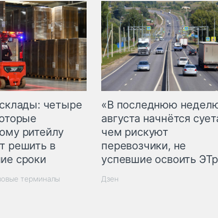
 склады: четыре
«В последнюю недел
которые
августа начнётся суета
ому ритейлу
чем рискуют
т решить в
перевозчики, не
ие сроки
успевшие освоить ЭТ
зовые терминалы
Дзен