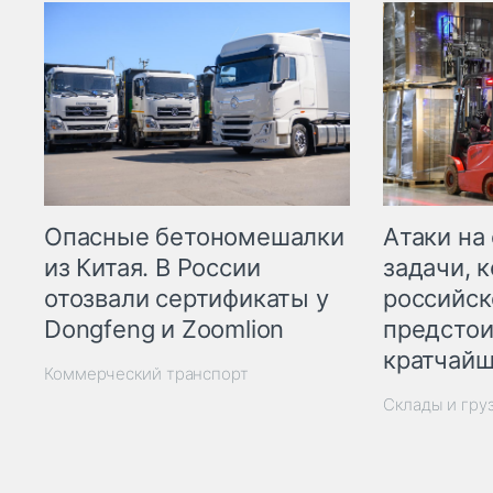
Опасные бетономешалки
Атаки на
из Китая. В России
задачи, 
отозвали сертификаты у
российск
Dongfeng и Zoomlion
предстои
кратчайш
Коммерческий транспорт
Склады и гру