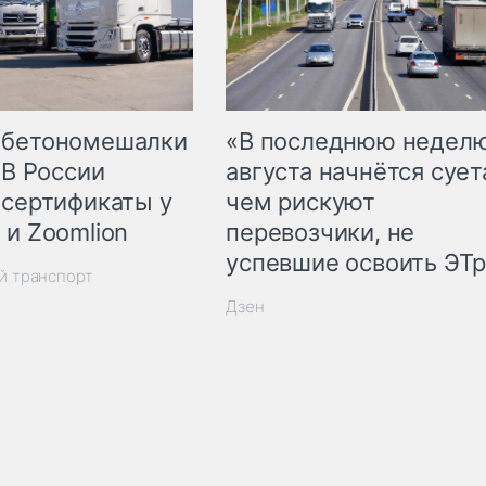
 бетономешалки
«В последнюю недел
 В России
августа начнётся суета
 сертификаты у
чем рискуют
 и Zoomlion
перевозчики, не
успевшие освоить ЭТ
й транспорт
Дзен