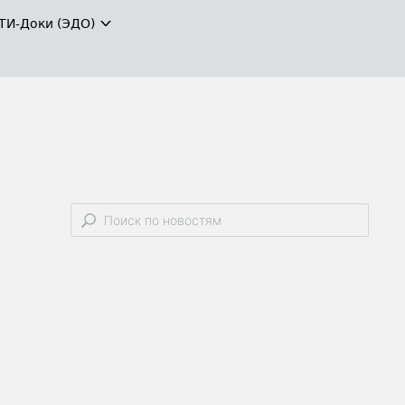
ТИ-Доки (ЭДО)
я