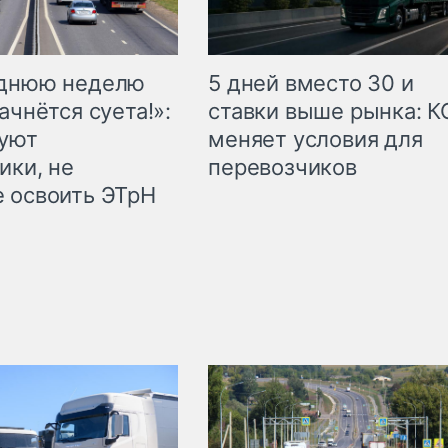
еднюю неделю
5 дней вместо 30 и
ачнётся суета!»:
ставки выше рынка: 
куют
меняет условия для
ики, не
перевозчиков
 освоить ЭТрН