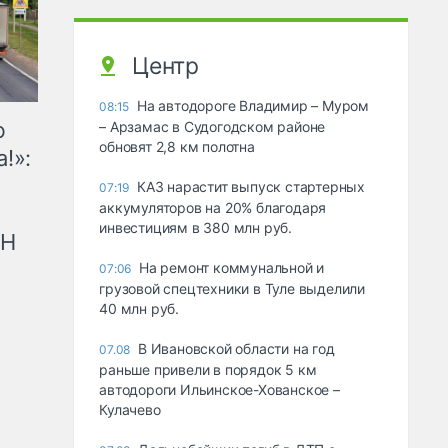
Центр
На автодороге Владимир – Муром
08:15
ю
– Арзамас в Судогодском районе
обновят 2,8 км полотна
!»:
КАЗ нарастит выпуск стартерных
07:19
аккумуляторов на 20% благодаря
инвестициям в 380 млн руб.
рН
На ремонт коммунальной и
07:06
грузовой спецтехники в Туле выделили
40 млн руб.
В Ивановской области на год
07.08
раньше привели в порядок 5 км
автодороги Ильинское-Хованское –
Кулачево