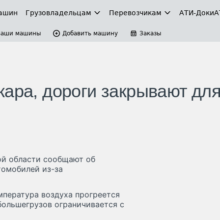
ашин
Грузовладельцам
Перевозчикам
АТИ-Доки
А
Ваши машины
Добавить машину
Заказы
жара, дороги закрывают дл
ой области сообщают об
томобилей из-за
мпература воздуха прогреется
 большегрузов ограничивается с