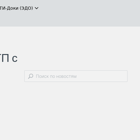
ТИ-Доки (ЭДО)
ТП с