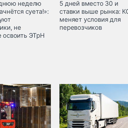
еднюю неделю
5 дней вместо 30 и
ачнётся суета!»:
ставки выше рынка: 
куют
меняет условия для
ики, не
перевозчиков
 освоить ЭТрН