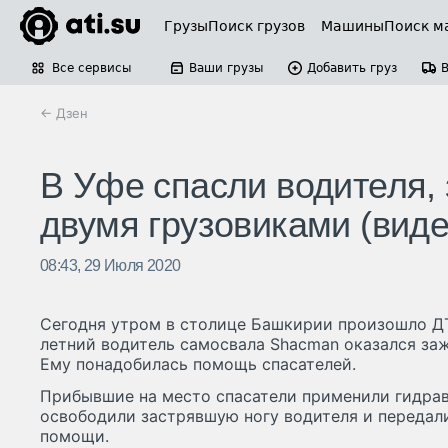
Грузы
Поиск грузов
Машины
Поиск м
Все сервисы
Ваши грузы
Добавить груз
← Дзен
В Уфе спасли водителя, 
двумя грузовиками (виде
08:43, 29 Июля 2020
Сегодня утром в столице Башкирии произошло ДТ
летний водитель самосвала Shacman оказался заж
Ему понадобилась помощь спасателей.
Прибывшие на место спасатели применили гидрав
освободили застрявшую ногу водителя и передал
помощи.