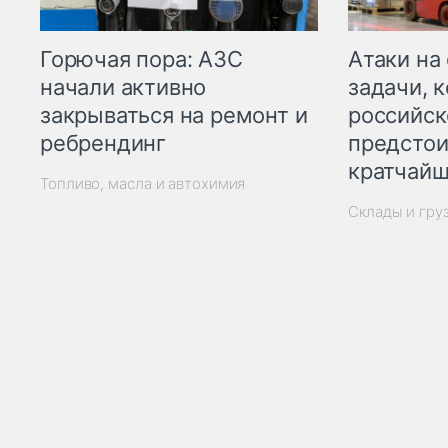
Горючая пора: АЗС
Атаки на
начали активно
задачи, 
закрываться на ремонт и
российск
ребрендинг
предстои
кратчайш
Топливо, масла и автохимия
Склады и гру