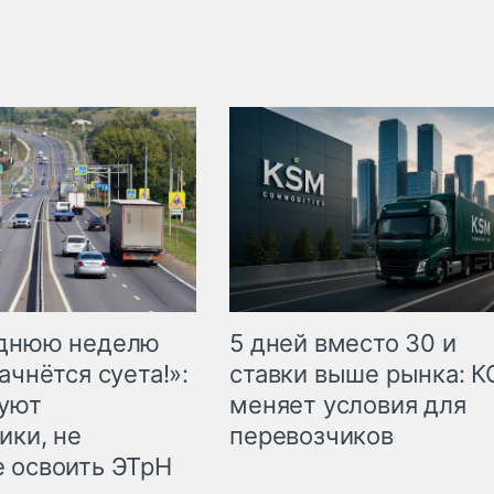
еднюю неделю
5 дней вместо 30 и
ачнётся суета!»:
ставки выше рынка: 
куют
меняет условия для
ики, не
перевозчиков
 освоить ЭТрН