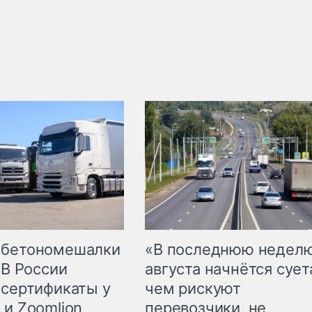
 бетономешалки
«В последнюю недел
 В России
августа начнётся суета
 сертификаты у
чем рискуют
 и Zoomlion
перевозчики, не