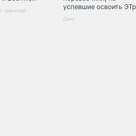
успевшие освоить ЭТ
й транспорт
Дзен