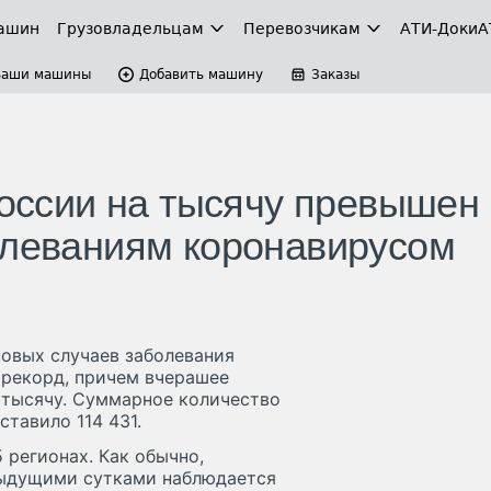
ашин
Грузовладельцам
Перевозчикам
АТИ-Доки
А
Ваши машины
Добавить машину
Заказы
России на тысячу превышен
олеваниям коронавирусом
новых случаев заболевания
 рекорд, причем вчерашее
 тысячу. Суммарное количество
тавило 114 431.
 регионах. Как обычно,
едыдущими сутками наблюдается