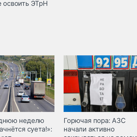
 освоить ЭТрН
Горючая пора: АЗС
еднюю неделю
начали активно
ачнётся суета!»: