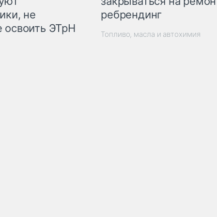
закрываться на ремон
куют
ребрендинг
ики, не
 освоить ЭТрН
Топливо, масла и автохимия