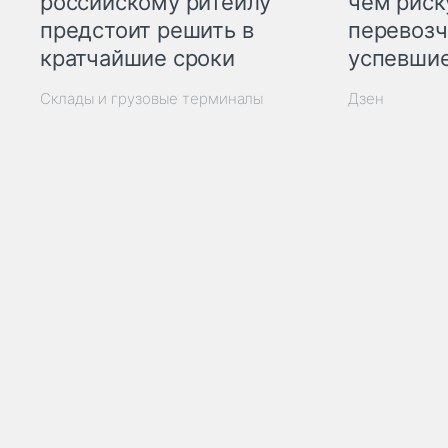
российскому ритейлу
чем рис
предстоит решить в
перевозч
кратчайшие сроки
успевшие
Склады и грузовые терминалы
Дзен