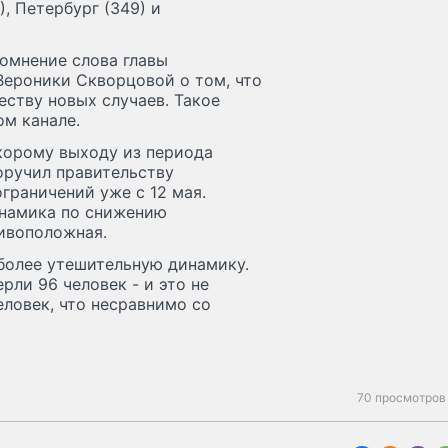
, Петербург (349) и
омнение слова главы
Вероники Скворцовой о том, что
еству новых случаев. Такое
ом канале.
корому выходу из периода
оручил правительству
граничений уже с 12 мая.
инамика по снижению
тивоположная.
более утешительную динамику.
рли 96 человек - и это не
еловек, что несравнимо со
70 просмотров 