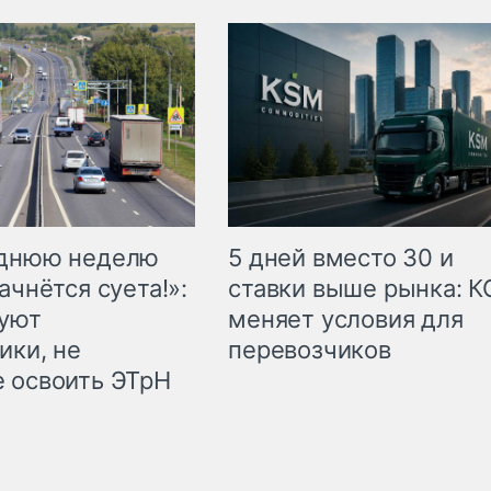
еднюю неделю
5 дней вместо 30 и
ачнётся суета!»:
ставки выше рынка: 
куют
меняет условия для
ики, не
перевозчиков
 освоить ЭТрН