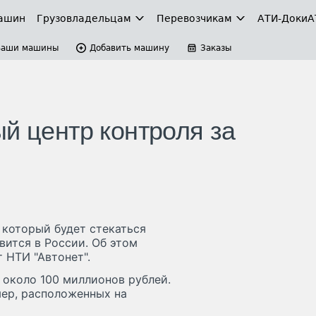
ашин
Грузовладельцам
Перевозчикам
АТИ-Доки
А
Ваши машины
Добавить машину
Заказы
й центр контроля за
 который будет стекаться
ится в России. Об этом
 НТИ "Автонет".
 около 100 миллионов рублей.
мер, расположенных на