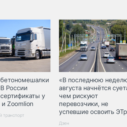
 бетономешалки
«В последнюю недел
 В России
августа начнётся суета
 сертификаты у
чем рискуют
 и Zoomlion
перевозчики, не
успевшие освоить ЭТ
й транспорт
Дзен