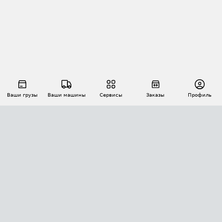
Ваши грузы
Ваши машины
Сервисы
Заказы
Профиль
АВТОМАТИЗАЦИЯ ПЕРЕВОЗОК
Площадки
Заказы
Торги
Тендеры
АТИ-Доки
GPS-мониторинг
АТИ Мессенджер
Цепочки грузов
API ATI.SU
ПОЛЕЗНОЕ