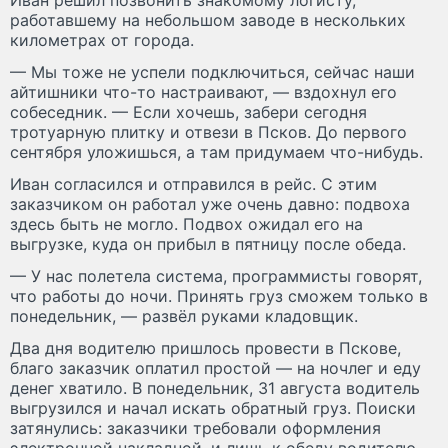
работавшему на небольшом заводе в нескольких
километрах от города.
— Мы тоже не успели подключиться, сейчас наши
айтишники что-то настраивают, — вздохнул его
собеседник. — Если хочешь, забери сегодня
тротуарную плитку и отвези в Псков. До первого
сентября уложишься, а там придумаем что-нибудь.
Иван согласился и отправился в рейс. С этим
заказчиком он работал уже очень давно: подвоха
здесь быть не могло. Подвох ожидал его на
выгрузке, куда он прибыл в пятницу после обеда.
— У нас полетела система, программисты говорят,
что работы до ночи. Принять груз сможем только в
понедельник, — развёл руками кладовщик.
Два дня водителю пришлось провести в Пскове,
благо заказчик оплатил простой — на ночлег и еду
денег хватило. В понедельник, 31 августа водитель
выгрузился и начал искать обратный груз. Поиски
затянулись: заказчики требовали оформления
электронной накладной, и лишь к обеду водителю