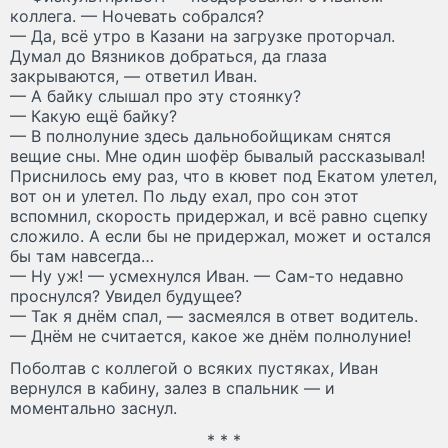
коллега. — Ночевать собрался?
— Да, всё утро в Казани на загрузке проторчал.
Думал до Вязников добраться, да глаза
закрываются, — ответил Иван.
— А байку слышал про эту стоянку?
— Какую ещё байку?
— В полнолуние здесь дальнобойщикам снятся
вещие сны. Мне один шофёр бывалый рассказывал!
Приснилось ему раз, что в кювет под Екатом улетел,
вот он и улетел. По льду ехал, про сон этот
вспомнил, скорость придержал, и всё равно сцепку
сложило. А если бы не придержал, может и остался
бы там навсегда…
— Ну уж! — усмехнулся Иван. — Сам-то недавно
проснулся? Увидел будущее?
— Так я днём спал, — засмеялся в ответ водитель.
— Днём не считается, какое же днём полнолуние!
Поболтав с коллегой о всяких пустяках, Иван
вернулся в кабину, залез в спальник — и
моментально заснул.
* * *