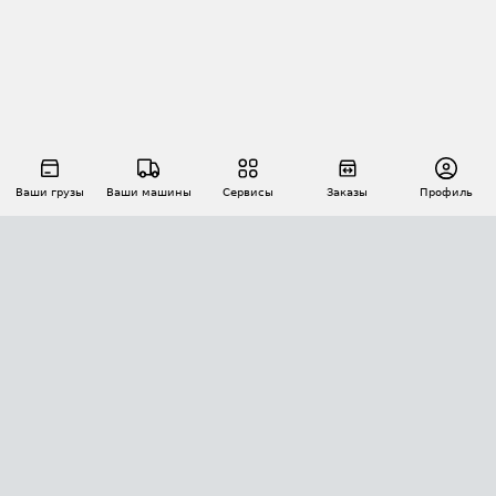
Ваши грузы
Ваши машины
Сервисы
Заказы
Профиль
АВТОМАТИЗАЦИЯ ПЕРЕВОЗОК
Площадки
Заказы
Торги
Тендеры
АТИ-Доки
GPS-мониторинг
АТИ Мессенджер
Цепочки грузов
API ATI.SU
ПОЛЕЗНОЕ
Расчет расстояний