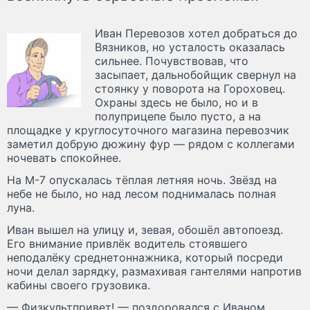
Иван Перевозов хотел добраться до
Вязников, но усталость оказалась
сильнее. Почувствовав, что
засыпает, дальнобойщик свернул на
стоянку у поворота на Гороховец.
Охраны здесь не было, но и в
полуприцепе было пусто, а на
площадке у круглосуточного магазина перевозчик
заметил добрую дюжину фур — рядом с коллегами
ночевать спокойнее.
На М-7 опускалась тёплая летняя ночь. Звёзд на
небе не было, но над лесом поднималась полная
луна.
Иван вышел на улицу и, зевая, обошёл автопоезд.
Его внимание привлёк водитель стоявшего
неподалёку среднетоннажника, который посреди
ночи делал зарядку, размахивая гантелями напротив
кабины своего грузовика.
— Физкультпривет! — поздоровался с Иваном