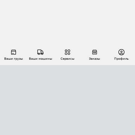
Ваши грузы
Ваши машины
Сервисы
Заказы
Профиль
АВТОМАТИЗАЦИЯ ПЕРЕВОЗОК
Площадки
Заказы
Торги
Тендеры
АТИ-Доки
GPS-мониторинг
АТИ Мессенджер
Цепочки грузов
API ATI.SU
ПОЛЕЗНОЕ