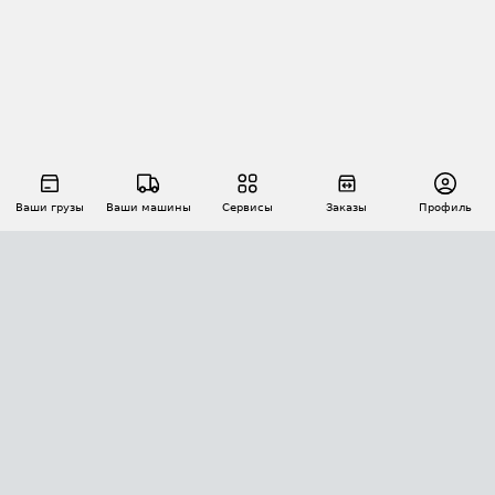
Ваши грузы
Ваши машины
Сервисы
Заказы
Профиль
АВТОМАТИЗАЦИЯ ПЕРЕВОЗОК
Площадки
Заказы
Торги
Тендеры
АТИ-Доки
GPS-мониторинг
АТИ Мессенджер
Цепочки грузов
API ATI.SU
ПОЛЕЗНОЕ