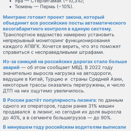
Уфа — Стерлитамак (−10,3%);
Тюмень — Пермь (−10%).
Минтранс готовит проект закона, который
объединит все российские посты автоматического
весогабаритного контроля в единую систему.
Транспортное ведомство намерено установить
непрерывный мониторинг функционирования
каждого АПВГК. Хочется верить, что это поможет
справиться с несправедливыми штрафами.
Из-за санкций на российских дорогах стало больше
аварий
— об этом сообщает МВД. В 2022 году
значительно выросла нагрузка на автодороги,
ведущие в Китай, Турцию и страны Средней Азии,
некоторые трассы оказались перегружены, и число
ДТП на них ощутимо увеличилось.
В России растёт популярность лизинга
: по данным
одного из операторов, годом ранее 31% машин
продавался в лизинг, но сегодня их доля выросла
до 40%, а в сегменте большегрузов — до 90%.
В минувшем году российским водителям выписали