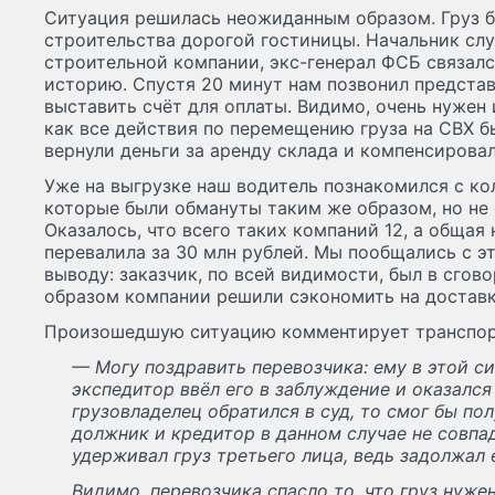
Ситуация решилась неожиданным образом. Груз б
строительства дорогой гостиницы. Начальник сл
строительной компании, экс-генерал ФСБ связал
историю. Спустя 20 минут нам позвонил представ
выставить счёт для оплаты. Видимо, очень нужен 
как все действия по перемещению груза на СВХ 
вернули деньги за аренду склада и компенсирова
Уже на выгрузке наш водитель познакомился с ко
которые были обмануты таким же образом, но не 
Оказалось, что всего таких компаний 12, а общая
перевалила за 30 млн рублей. Мы пообщались с э
выводу: заказчик, по всей видимости, был в сго
образом компании решили сэкономить на доставк
Произошедшую ситуацию комментирует транспо
— Могу поздравить перевозчика: ему в этой си
экспедитор ввёл его в заблуждение и оказалс
грузовладелец обратился в суд, то смог бы пол
должник и кредитор в данном случае не совпа
удерживал груз третьего лица, ведь задолжал
Видимо, перевозчика спасло то, что груз нуже