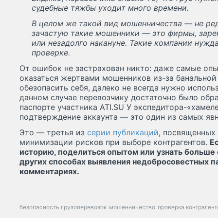
судебные тяжбы уходит много времени.
В целом же такой вид мошенничества — не ред
зачастую такие мошенники — это фирмы, заре
или незадолго накануне. Такие компании нужд
проверке.
От ошибок не застрахован никто: даже самые оп
оказаться жертвами мошенников из-за банальной
обезопасить себя, далеко не всегда нужно исполь
данном случае перевозчику достаточно было обра
паспорте участника ATI.SU У экспедитора-«хамеле
подтверждение аккаунта — это один из самых яв
Это — третья из
серии публикаций
, посвященных
минимизации рисков при выборе контрагентов.
Е
историю, поделиться опытом или узнать больше 
других способах выявления недобросовестных па
комментариях.
безопасность грузоперевозок
мошенничество
проверка контрагент