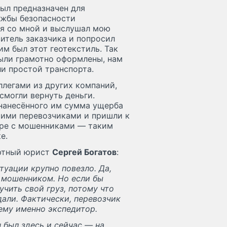
ыл предназначен для
ужбы безопасности
ся со мной и выслушал мою
итель заказчика и попросил
им был этот геотекстиль. Так
были грамотно оформлены, нам
ли простой транспорта.
ллегами из других компаний,
смогли вернуть деньги.
 нанесённого им сумма ущерба
тими перевозчиками и пришли к
воре с мошенниками — таким
е.
ртный юрист
Сергей Богатов
:
туации крупно повезло. Да,
я мошенником. Но если бы
учить свой груз, потому что
дали. Фактически, перевозчик
 ему именно экспедитор.
н был здесь и сейчас — на