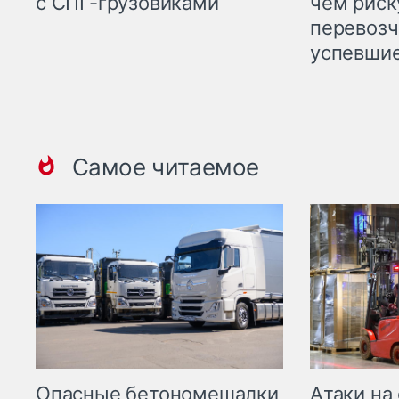
с СПГ-грузовиками
чем рис
перевозч
успевшие
Самое читаемое
Опасные бетономешалки
Атаки на