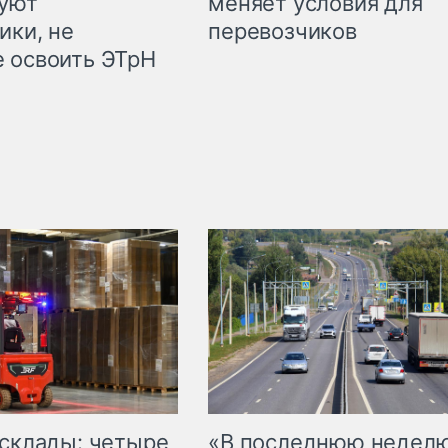
куют
меняет условия для
ики, не
перевозчиков
 освоить ЭТрН
 склады: четыре
«В последнюю недел