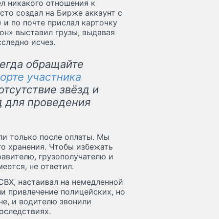
ел никакого отношения к
сто создал на Бирже аккаунт с
 и по почте прислал карточку
он» выставил грузы, выдавая
сследно исчез.
сегда обращайте
орте участника
отсутствие звёзд и
д для проведения
ли только после оплаты. Мы
го хранения. Чтобы избежать
равителю, грузополучателю и
еется, не ответил.
 СВХ, настаивал на немедленной
ли привлечение полицейских, но
не, и водителю звонили
оследствиях.