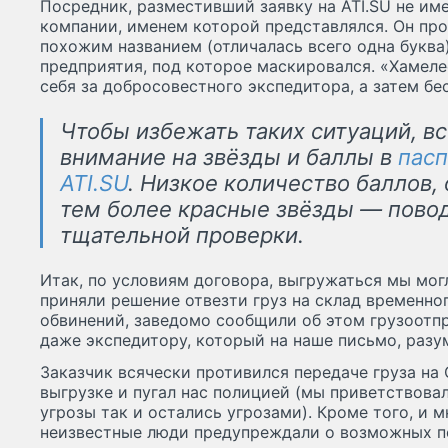
Посредник, разместивший заявку на ATI.SU не им
компании, именем которой представлялся. Он про
похожим названием (отличалась всего одна буква)
предприятия, под которое маскировался. «Хамеле
себя за добросовестного экспедитора, а затем бе
Чтобы избежать таких ситуаций, в
внимание на звёзды и баллы в
пасп
ATI.SU
. Низкое количество баллов, 
тем более красные звёзды — пово
тщательной проверки.
Итак, по условиям договора, выгружаться мы мог
приняли решение отвезти груз на склад временно
обвинений, заведомо сообщили об этом грузоотп
даже экспедитору, который на наше письмо, разум
Заказчик всячески противился передаче груза на
выгрузке и пугал нас полицией (мы приветствова
угрозы так и остались угрозами). Кроме того, и м
неизвестные люди предупреждали о возможных п