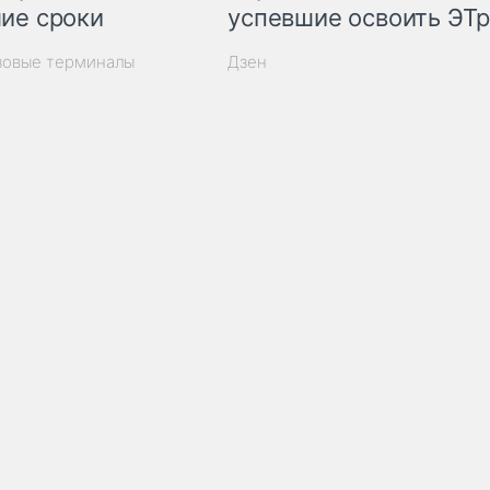
ие сроки
успевшие освоить ЭТ
зовые терминалы
Дзен