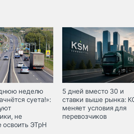
еднюю неделю
5 дней вместо 30 и
ачнётся суета!»:
ставки выше рынка: 
куют
меняет условия для
ики, не
перевозчиков
 освоить ЭТрН