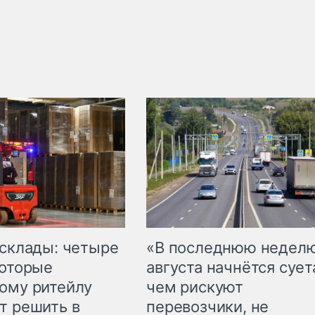
 склады: четыре
«В последнюю недел
которые
августа начнётся суета
ому ритейлу
чем рискуют
т решить в
перевозчики, не