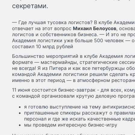
секретами.
— Где лучшая тусовка логистов? В клубе Академи
отвечает на этот вопрос
Михаил Белоусов
, основ
логистов и собственников бизнеса. — И это не пр
Академия логистики уже больше 500 человек — об
составил 10 млрд рублей
Большинство мероприятий в клубе Академия логи
формате — мастермайнды, стратегические сессии
не всегда! Я из Питера и как все петербуржцы об
командой Академии логистики решили сделать к
именно в этот период — в атмосферном ресторан
11 июня состоится бизнес-завтрак - для всех, ко
с командой организовали крутую деловую програ
я готовлю выступление на тему антикризисн
приглашенные спикеры расскажут о правилах
персонал и где же искать качественные кадр
мы проведем интересную бизнес-игру