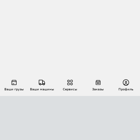
Ваши грузы
Ваши машины
Сервисы
Заказы
Профиль
АВТОМАТИЗАЦИЯ ПЕРЕВОЗОК
Площадки
Заказы
Торги
Тендеры
АТИ-Доки