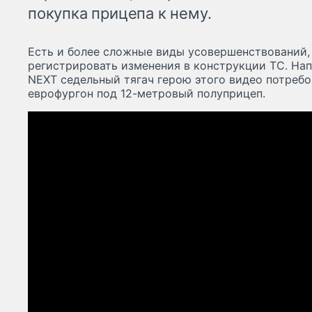
покупка прицепа к нему.
Есть и более сложные виды усовершенствований,
регистрировать изменения в конструкции ТС. Нап
NEXT седельный тягач герою этого видео потреб
еврофургон под 12-метровый полуприцеп.