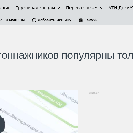
ашин
Грузовладельцам
Перевозчикам
АТИ-Доки
А
Ваши машины
Добавить машину
Заказы
отоннажников популярны то
Twitter