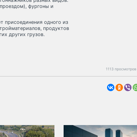
тоннажников разных видов:
 проездом), фургоны и
ёт присоединения одного из
стройматериалов, продуктов
гих других грузов.
1113 просмотров