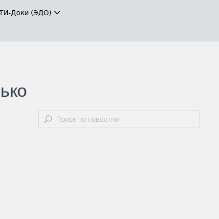
ТИ-Доки (ЭДО)
лько