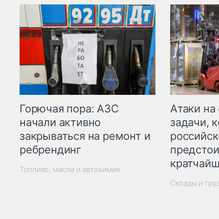
Горючая пора: АЗС
Атаки на
начали активно
задачи, 
закрываться на ремонт и
российск
ребрендинг
предстои
кратчайш
Топливо, масла и автохимия
Склады и гру