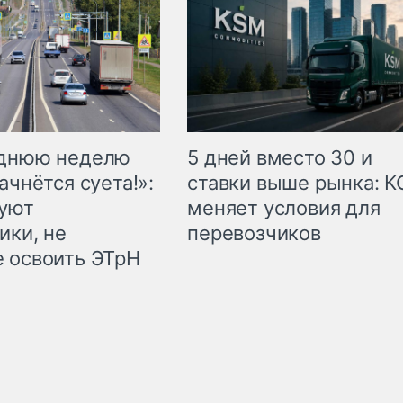
еднюю неделю
5 дней вместо 30 и
ачнётся суета!»:
ставки выше рынка: 
куют
меняет условия для
ики, не
перевозчиков
 освоить ЭТрН