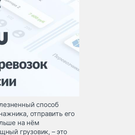
олезненный способ
ажника, отправить его
ольше на нём
щный грузовик, – это