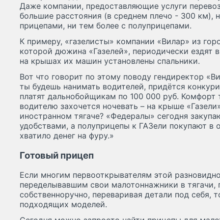
Даже компании, предоставляющие услуги перевозо
большие расстояния (в среднем плечо - 300 км), н
прицепами, ни тем более с полуприцепами.
К примеру, «‎газелисты» компании «‎Вилар» из го
которой дюжина «‎Газелей», периодически ездят 
на крышах их машин установлены спальники.
Вот что говорит по этому поводу гендиректор «‎В
ты будешь нанимать водителей, придётся конкур
платят дальнобойщикам по 100 000 руб. Комфорт 
водителю захочется ночевать – на крыше «‎Газел
иностранном тягаче? «Федералы» сегодня закупа
удобствами, а полуприцепы к ГАЗели покупают в 
хватило денег на фуру.»
Готовый прицеп
Если многим первооткрывателям этой разновидно
переделывавшим свои малотоннажники в тягачи, 
собственноручно, переваривая детали под себя, т
подходящих моделей.