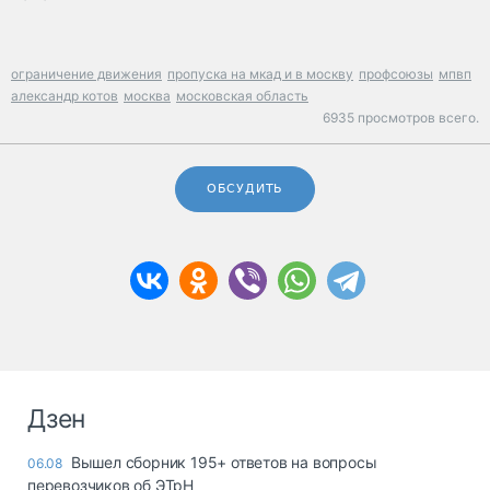
ограничение движения
пропуска на мкад и в москву
профсоюзы
мпвп
александр котов
москва
московская область
6935 просмотров всего.
ОБСУДИТЬ
Дзен
Вышел сборник 195+ ответов на вопросы
06.08
перевозчиков об ЭТрН