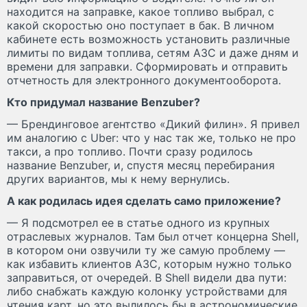
находится на заправке, какое топливо выбрал, с
какой скоростью оно поступает в бак. В личном
кабинете есть возможность установить различные
лимиты по видам топлива, сетям АЗС и даже дням и
времени для заправки. Сформировать и отправить
отчетность для электронного документооборота.
Кто придумал название Benzuber?
— Брендинговое агентство «Дикий филин». Я привел
им аналогию с Uber: что у нас так же, только не про
такси, а про топливо. Почти сразу родилось
название Benzuber, и, спустя месяц перебирания
других вариантов, мы к нему вернулись.
А как родилась идея сделать само приложение?
— Я подсмотрел ее в статье одного из крупных
отраслевых журналов. Там был отчет концерна Shell,
в котором они озвучили ту же самую проблему —
как избавить клиентов АЗС, которым нужно только
заправиться, от очередей. В Shell видели два пути:
либо снабжать каждую колонку устройствами для
чтения карт, но это вылилось бы в астрономические