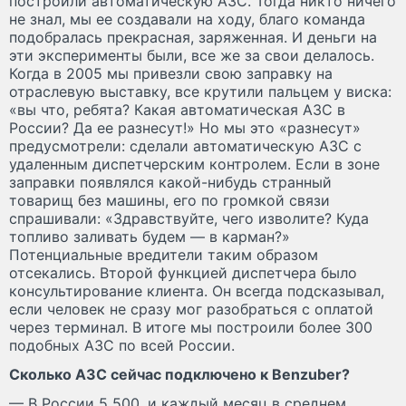
построили автоматическую АЗС. Тогда никто ничего
не знал, мы ее создавали на ходу, благо команда
подобралась прекрасная, заряженная. И деньги на
эти эксперименты были, все же за свои делалось.
Когда в 2005 мы привезли свою заправку на
отраслевую выставку, все крутили пальцем у виска:
«вы что, ребята? Какая автоматическая АЗС в
России? Да ее разнесут!» Но мы это «разнесут»
предусмотрели: сделали автоматическую АЗС с
удаленным диспетчерским контролем. Если в зоне
заправки появлялся какой-нибудь странный
товарищ без машины, его по громкой связи
спрашивали: «Здравствуйте, чего изволите? Куда
топливо заливать будем — в карман?»
Потенциальные вредители таким образом
отсекались. Второй функцией диспетчера было
консультирование клиента. Он всегда подсказывал,
если человек не сразу мог разобраться с оплатой
через терминал. В итоге мы построили более 300
подобных АЗС по всей России.
Сколько АЗС сейчас подключено к Benzuber?
— В России 5 500, и каждый месяц в среднем