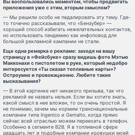
Вы воспользовались моментом, чтобы продвигать
приложения уже с этим, вторым смыслом?
— Мы решили особо не педалировать эту тему. Где-
то точечно рассказывали, что «Бензубер» —
хороший способ избегать нежелательных контактов,
но использовать пандемию как инфоповод для
большой рекламной кампании не стали.
Еще одна ремарка о рекламе: заходя на вашу
страницу в «Фейсбуке» сразу видишь фото Мэтью
Макконахи с пистолетом в руке, который недобро
интересуется «Ты сказал топливные карты»?
Остроумно и провокационно. Любите такие
высказывания?
— В этой картинке нет никакого призыва, так что
рекламой ее назвать нельзя. Если вы хотите знать,
какой смысл в нее вложен, то он очень простой. Я
не понимаю, зачем мы кормим транснациональные
компании типа Ingenico и Gemalto, когда прямо
сейчас всей отраслью можем переехать в телефон.
Особенно в сегменте В2В. Я в топливной сфере
двадцать лет и подобные компании кровушки моей