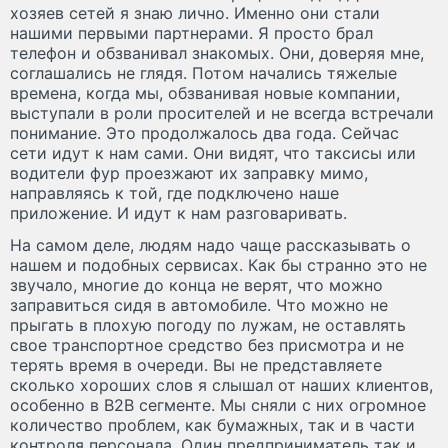
хозяев сетей я знаю лично. Именно они стали
нашими первыми партнерами. Я просто брал
телефон и обзванивал знакомых. Они, доверяя мне,
соглашались не глядя. Потом начались тяжелые
времена, когда мы, обзванивая новые компании,
выступали в роли просителей и не всегда встречали
понимание. Это продолжалось два года. Сейчас
сети идут к нам сами. Они видят, что таксисы или
водители фур проезжают их заправку мимо,
направляясь к той, где подключено наше
приложение. И идут к нам разговаривать.
На самом деле, людям надо чаще рассказывать о
нашем и подобных сервисах. Как бы странно это не
звучало, многие до конца не верят, что можно
заправиться сидя в автомобиле. Что можно не
прыгать в плохую погоду по лужам, не оставлять
свое транспортное средство без присмотра и не
терять время в очереди. Вы не представляете
сколько хороших слов я слышал от наших клиентов,
особенно в B2В сегменте. Мы сняли с них огромное
количество проблем, как бумажных, так и в части
контроля персонала. Один предприниматель так и