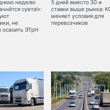
еднюю неделю
5 дней вместо 30 и
ачнётся суета!»:
ставки выше рынка: 
куют
меняет условия для
ики, не
перевозчиков
 освоить ЭТрН