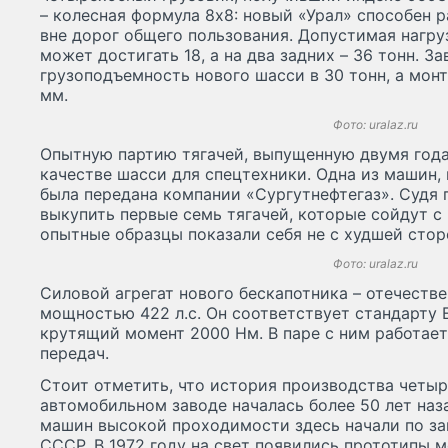
– колесная формула 8х8: новый «Урал» способен р
вне дорог общего пользования. Допустимая нагру
может достигать 18, а на два задних – 36 тонн. З
грузоподъемность нового шасси в 30 тонн, а мон
мм.
Фото: uralaz.ru
Опытную партию тягачей, выпущенную двумя года
качестве шасси для спецтехники. Одна из машин,
была передана компании «Сургутнефтегаз». Судя 
выкупить первые семь тягачей, которые сойдут с 
опытные образцы показали себя не с худшей стор
Фото: uralaz.ru
Силовой агрегат нового бескапотника – отечеств
мощностью 422 л.с. Он соответствует стандарту 
крутящий момент 2000 Нм. В паре с ним работает
передач.
Стоит отметить, что история производства четыр
автомобильном заводе началась более 50 лет наз
машин высокой проходимости здесь начали по з
СССР. В 1972 году на свет появились прототипы 