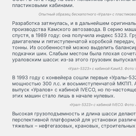
пластиковыми кабинами.
Опытный образец бескапотного «Урала» с пластиковой 
Разработка затянулась, и в дальнейшем оригиналь
производства Камского автозавода. В серию маши
спустя, в 1989 году: она получила индекс 5323. 
двигателем и пятиступенчатой коробкой передач,
тонны. Из особенностей можно выделить баланси
подкачки шин. Слабым местом была плохая сочет
ураловским шасси: из-за этого грузовик выпуск
«Урал-5323» с кабиной КамАЗ. Фото: k
В 1993 году с конвейера сошли первые «Уралы-5
мощностью 300 л.с. и восьмиступенчатой МКПП. А
выпуск «Уралов» с кабиной IVECO, но по-настоя
этих машин стало лишь в начале нулевых.
«Урал-5323» с кабиной IVECO. Фото: 
Высокая грузоподъемность и длина шасси делают
перспективной платформой для установки различн
тяжелых – нефтегазовых, крановых, строительных 