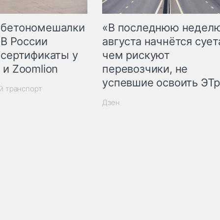
 бетономешалки
«В последнюю недел
 В России
августа начнётся суета
 сертификаты у
чем рискуют
 и Zoomlion
перевозчики, не
успевшие освоить ЭТ
й транспорт
Дзен