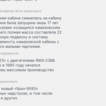
кабиной. Фото: autoreview.ru
ная кабина сменилась на кабину
на была запущена лишь 17 лет
Грузовик оснащался камазовским
 его полная масса составляла 22
рную подвеску и систему
аемость камазовской кабины с
ался малыми партиями.
argoteka.info
323» с двигателями ЯМЗ-238Б
 в 1995 году начался
щему массовым производство
autoreview.ru
 новый «Урал-9593»
ых надстроек, в том числе
и других.