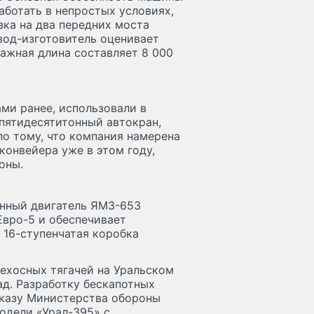
аботать в непростых условиях,
зка на два передних моста
авод-изготовитель оценивает
тажная длина составляет 8 000
ми ранее, использовали в
 пятидесятитонный автокран,
по тому, что компания намерена
конвейера уже в этом году,
оны.
енный двигатель ЯМЗ-653
Евро-5 и обеспечивает
 16-ступенчатая коробка
ехосных тягачей на Уральском
ад. Разработку бескапотных
аказу Министерства обороны
модели «Урал-395» с