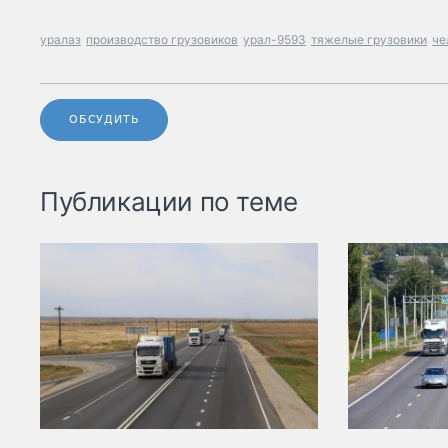
уралаз
производство грузовиков
урал-9593
тяжелые грузовики
че
ОБСУДИТЬ
Публикации по теме