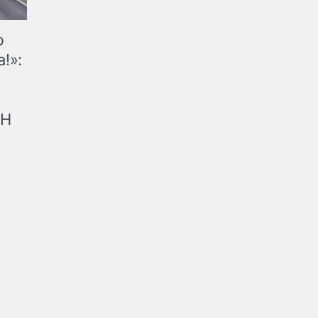
ю
!»:
рН