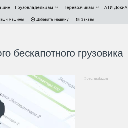
ашин
Грузовладельцам
Перевозчикам
АТИ-Доки
А
Ваши машины
Добавить машину
Заказы
ого бескапотного грузовика
Фото: uralaz.ru