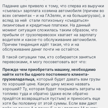
Падание цен привело к тому, что сперва из выручки
«съелась» зарплата хозяина автомобиля (причем во
всех сегментах – и на ГАЗелях, и на большегрузах), а
вслед за ней стали потихоньку «съедаться»
лизинговые и кредитные платежи. На данный
момент ситуация сложилась таким образом, что
прибыли от грузоперевозок хватает на зарплату
водителя и какое-то обслуживание автомобиля.
Причем тенденция идёт такая, что и на
обслуживание денег почти не остаётся.
В такой ситуации тем, кто собирается заняться
перевозками, я могу посоветовать вот что:
Прежде чем приобретать машину, необходимо
найти хотя бы одного постоянного клиента-
грузовладельца,
который будет давать вам грузы
по хорошей цене. Какую цену можно назвать
хорошей? Ту, которая будет покрывать затраты на
топливо туда и обратно (даже если обратно
придётся возвращаться пустым) и приносить еще
хотя бы половину от этой суммы. Если вам дают
рейс из точки А в точку Б и вы тратите 14 тысяч