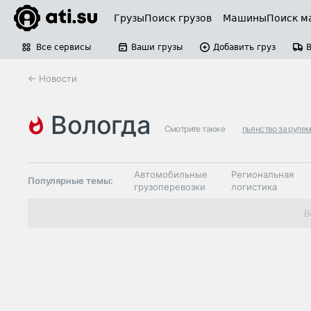
Грузы
Поиск грузов
Машины
Поиск м
Все сервисы
Ваши грузы
Добавить груз
← Новости
вологда
Смотрите также
пьянство за руле
Автомобильные
Региональная
Популярные темы:
грузоперевозки
логистика
Склады и
В
Таможня и ВЭД
грузовые
терминалы