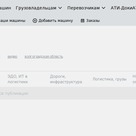
ашин
Грузовладельцам
Перевозчикам
АТИ-Доки
А
Ваши машины
Добавить машину
Заказы
м
видео
волгоградская область
ЭДО, ИТ в
Дороги,
Н
Логистика, грузы
логистике
инфраструктура
о
Коммерческий
Автосервис,
Топливо,
се публикации
Спецтехника
транспорт
запчасти, шины
автохим