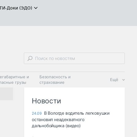
ТИ-Доки (ЭДО)
егабаритные и
Безопасность и
Ещё
пасные грузы
страхование
 масла и
Дзен
ия
Новости
В Вологде водитель легковушки
24.09
остановил неадекватного
дальнобойщика (видео)