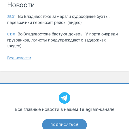
Логистика, грузы
Новости
Негабаритные и
Во Владивостоке замёрзли судоходные бухты,
25.01
опасные грузы
перевозчики переносят рейсы (видео)
Безопасность и
страхование
Во Владивостоке бастуют докеры. У порта очереди
01.10
грузовиков, логисты предупреждают о задержках
Таможня и ВЭД
(видео)
Склады и
Все новости
грузовые
терминалы
Коммерческий
транспорт
Спецтехника
Автосервис,
запчасти, шины
Все главные новости в нашем Telegram‑канале
Топливо, масла и
Дзен
автохимия
ПОДПИСАТЬСЯ