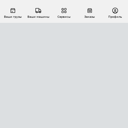
Ваши грузы
Ваши машины
Сервисы
Заказы
Профиль
АВТОМАТИЗАЦИЯ ПЕРЕВОЗОК
Площадки
Заказы
Торги
Тендеры
АТИ-Доки
GPS-мониторинг
АТИ Мессенджер
Цепочки грузов
API ATI.SU
ПОЛЕЗНОЕ
Расчет расстояний
БЕЗОПАСНОСТЬ
Академия ATI.SU
ATI.SU о безопасности
Звезды ATI.SU на вашем сайте
КОНТАКТЫ И ТАРИФЫ
Памятка по проверке контрагентов
Индекс ATI.SU FTL РФ
О системе ATI.SU
Светофор+
Средние ставки
ИНФОРМАЦИЯ