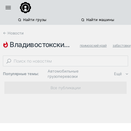
Найти грузы
Найти машины
← Новости
владивостокский морской торго…
приморский край
забастовки
аномальные морозы
Автомобильные
Популярные темы:
Ещё
грузоперевозки
Региональная
Все публикации
логистика
ЭДО, ИТ в
логистике
Дороги,
инфраструктура