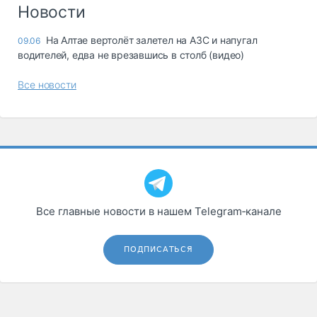
Логистика, грузы
Новости
Негабаритные и
На Алтае вертолёт залетел на АЗС и напугал
09.06
опасные грузы
водителей, едва не врезавшись в столб (видео)
Безопасность и
страхование
Все новости
Таможня и ВЭД
Склады и
грузовые
терминалы
Коммерческий
транспорт
Все главные новости в нашем Telegram‑канале
Спецтехника
Автосервис,
ПОДПИСАТЬСЯ
запчасти, шины
Топливо, масла и
Дзен
автохимия