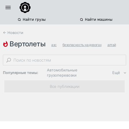
Найти грузы
Найти машины
← Новости
вертолеты
азс
безопасность на дорогах
алтай
Автомобильные
Популярные темы:
Ещё
грузоперевозки
Региональная
Все публикации
логистика
ЭДО, ИТ в
логистике
Дороги,
инфраструктура