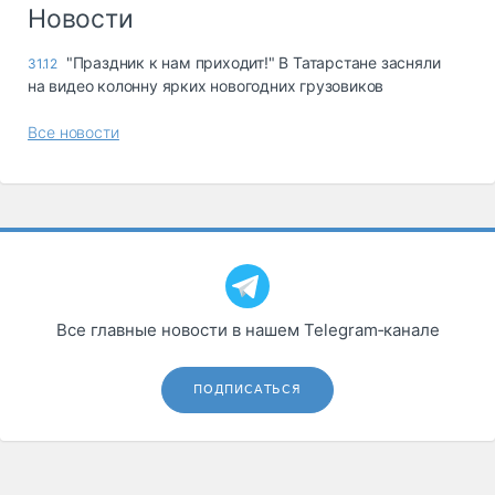
Логистика, грузы
Новости
Негабаритные и
"Праздник к нам приходит!" В Татарстане засняли
31.12
опасные грузы
на видео колонну ярких новогодних грузовиков
Безопасность и
страхование
Все новости
Таможня и ВЭД
Склады и
грузовые
терминалы
Коммерческий
транспорт
Все главные новости в нашем Telegram‑канале
Спецтехника
Автосервис,
ПОДПИСАТЬСЯ
запчасти, шины
Топливо, масла и
Дзен
автохимия