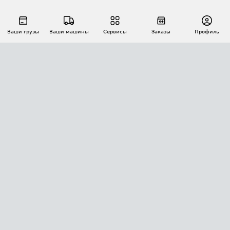
Ваши грузы
Ваши машины
Сервисы
Заказы
Профиль
АВТОМАТИЗАЦИЯ ПЕРЕВОЗОК
Площадки
Заказы
Торги
Тендеры
АТИ-Доки
GPS-мониторинг
АТИ Мессенджер
Цепочки грузов
API ATI.SU
ПОЛЕЗНОЕ
Расчет расстояний
БЕЗОПАСНОСТЬ
Академия ATI.SU
ATI.SU о безопасности
Звезды ATI.SU на вашем сайте
КОНТАКТЫ И ТАРИФЫ
Памятка по проверке контрагентов
Индекс ATI.SU FTL РФ
О системе ATI.SU
Светофор+
Средние ставки
ИНФОРМАЦИЯ