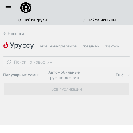
Найти грузы
Найти машины
← Новости
уруссу
украшение грузовиков
праздники
тракторы
Автомобильные
Популярные темы:
Ещё
грузоперевозки
Региональная
Все публикации
логистика
ЭДО, ИТ в
логистике
Дороги,
инфраструктура