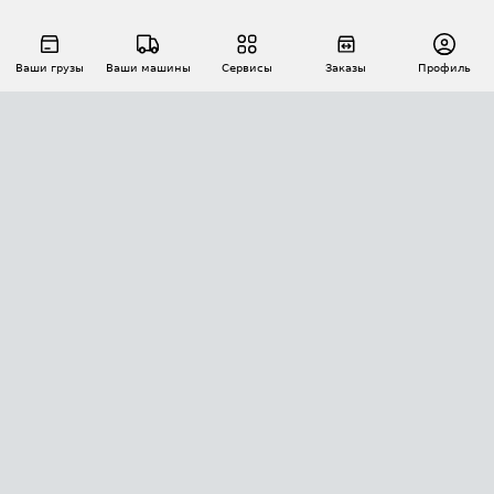
Ваши грузы
Ваши машины
Сервисы
Заказы
Профиль
АВТОМАТИЗАЦИЯ ПЕРЕВОЗОК
Площадки
Заказы
Торги
Тендеры
АТИ-Доки
GPS-мониторинг
АТИ Мессенджер
Цепочки грузов
API ATI.SU
ПОЛЕЗНОЕ
Расчет расстояний
БЕЗОПАСНОСТЬ
Академия ATI.SU
ATI.SU о безопасности
Звезды ATI.SU на вашем сайте
КОНТАКТЫ И ТАРИФЫ
Памятка по проверке контрагентов
Индекс ATI.SU FTL РФ
О системе ATI.SU
Светофор+
Средние ставки
ИНФОРМАЦИЯ