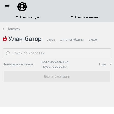
Найти грузы
Найти машины
← Новости
улан-батор
взрыв
дтп с погибшими
видео
Автомобильные
Популярные темы:
Ещё
грузоперевозки
Региональная
Все публикации
логистика
ЭДО, ИТ в
логистике
Дороги,
инфраструктура