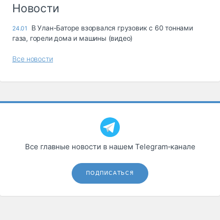
Логистика, грузы
Новости
Негабаритные и
В Улан-Баторе взорвался грузовик с 60 тоннами
24.01
опасные грузы
газа, горели дома и машины (видео)
Безопасность и
страхование
Все новости
Таможня и ВЭД
Склады и
грузовые
терминалы
Коммерческий
транспорт
Все главные новости в нашем Telegram‑канале
Спецтехника
Автосервис,
ПОДПИСАТЬСЯ
запчасти, шины
Топливо, масла и
Дзен
автохимия