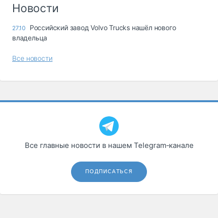
Логистика, грузы
Новости
Негабаритные и
Российский завод Volvo Trucks нашёл нового
27.10
опасные грузы
владельца
Безопасность и
страхование
Все новости
Таможня и ВЭД
Склады и
грузовые
терминалы
Коммерческий
транспорт
Все главные новости в нашем Telegram‑канале
Спецтехника
Автосервис,
ПОДПИСАТЬСЯ
запчасти, шины
Топливо, масла и
Дзен
автохимия