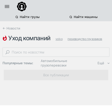
Найти грузы
Найти машины
← Новости
уход компаний
volvo
производство грузовиков
покупка компаний
Автомобильные
Популярные темы:
Ещё
грузоперевозки
Региональная
Все публикации
логистика
ЭДО, ИТ в
логистике
Дороги,
инфраструктура