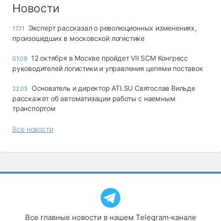
Логистика, грузы
Новости
Негабаритные и
Эксперт рассказал о революционных изменениях,
17.11
опасные грузы
произошедших в московской логистике
Безопасность и
страхование
12 октября в Москве пройдет VII SCM Конгресс
01.09
руководителей логистики и управления цепями поставок
Таможня и ВЭД
Основатель и директор ATI.SU Святослав Вильде
22.05
Склады и
расскажет об автоматизации работы с наемным
грузовые
транспортом
терминалы
Коммерческий
Все новости
транспорт
Спецтехника
Автосервис,
запчасти, шины
Топливо, масла и
Дзен
автохимия
Все главные новости в нашем Telegram‑канале