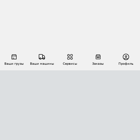
Ваши грузы
Ваши машины
Сервисы
Заказы
Профиль
АВТОМАТИЗАЦИЯ ПЕРЕВОЗОК
Площадки
Заказы
Торги
Тендеры
АТИ-Доки
GPS-мониторинг
АТИ Мессенджер
Цепочки грузов
API ATI.SU
ПОЛЕЗНОЕ