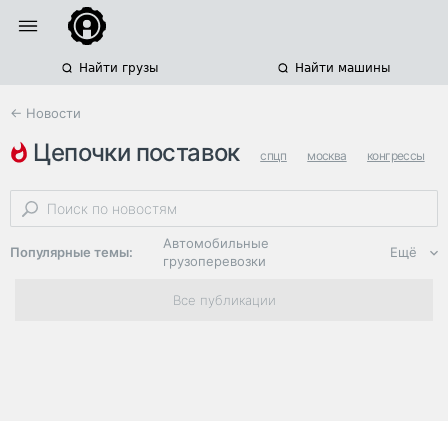
Найти грузы
Найти машины
← Новости
цепочки поставок
спцп
москва
конгрессы
Автомобильные
Популярные темы:
Ещё
грузоперевозки
Региональная
Все публикации
логистика
ЭДО, ИТ в
логистике
Дороги,
инфраструктура