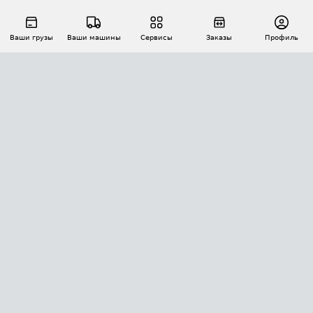
Ваши грузы
Ваши машины
Сервисы
Заказы
Профиль
АВТОМАТИЗАЦИЯ ПЕРЕВОЗОК
Площадки
Заказы
Торги
Тендеры
АТИ-Доки
GPS-мониторинг
АТИ Мессенджер
Цепочки грузов
API ATI.SU
ПОЛЕЗНОЕ
Расчет расстояний
БЕЗОПАСНОСТЬ
Академия ATI.SU
ATI.SU о безопасности
Звезды ATI.SU на вашем сайте
КОНТАКТЫ И ТАРИФЫ
Памятка по проверке контрагентов
Индекс ATI.SU FTL РФ
О системе ATI.SU
Светофор+
Средние ставки
ИНФОРМАЦИЯ
Контактная информация