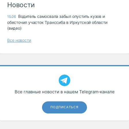
Логистика, грузы
Новости
Негабаритные и
Водитель самосвала забыл опустить кузов и
15.06
опасные грузы
обесточил участок Транссиба в Иркутской области
Безопасность и
(видео)
страхование
Все новости
Таможня и ВЭД
Склады и
грузовые
терминалы
Коммерческий
транспорт
Спецтехника
Все главные новости в нашем Telegram‑канале
Автосервис,
запчасти, шины
ПОДПИСАТЬСЯ
Топливо, масла и
Дзен
автохимия