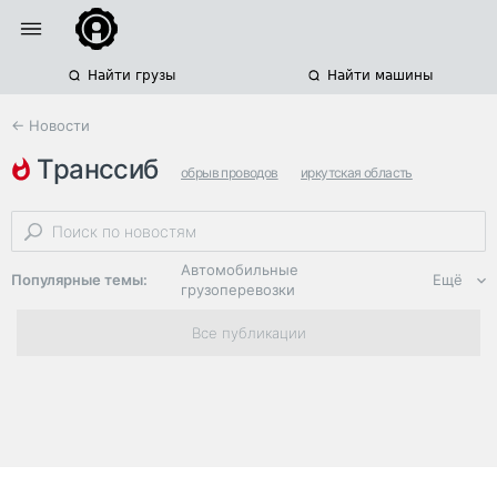
Найти грузы
Найти машины
← Новости
транссиб
обрыв проводов
иркутская область
Автомобильные
Популярные темы:
Ещё
грузоперевозки
Региональная
Все публикации
логистика
ЭДО, ИТ в
логистике
Дороги,
инфраструктура