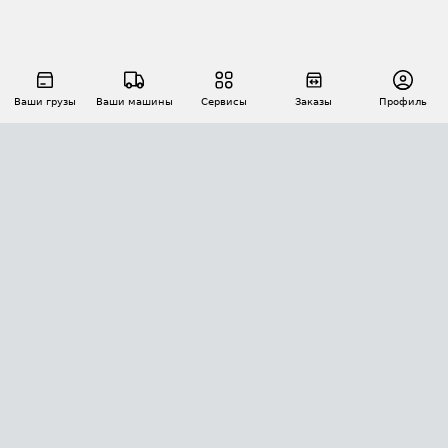
Ваши грузы
Ваши машины
Сервисы
Заказы
Профиль
АВТОМАТИЗАЦИЯ ПЕРЕВОЗОК
Площадки
Заказы
Торги
Тендеры
АТИ-Доки
GPS-мониторинг
АТИ Мессенджер
Цепочки грузов
API ATI.SU
ПОЛЕЗНОЕ
Расчет расстояний
БЕЗОПАСНОСТЬ
Академия ATI.SU
ATI.SU о безопасности
Звезды ATI.SU на вашем сайте
КОНТАКТЫ И ТАРИФЫ
Памятка по проверке контрагентов