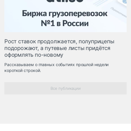
Логистика, грузы
Негабаритные и
опасные грузы
Безопасность и
страхование
Рост ставок продолжается, полуприцепы
Таможня и ВЭД
подорожают, а путевые листы придётся
оформлять по-новому
Склады и
грузовые
Рассказываем о главных событиях прошлой недели
терминалы
короткой строкой.
Коммерческий
транспорт
Все публикации
Спецтехника
Автосервис,
запчасти, шины
Топливо, масла и
Дзен
автохимия