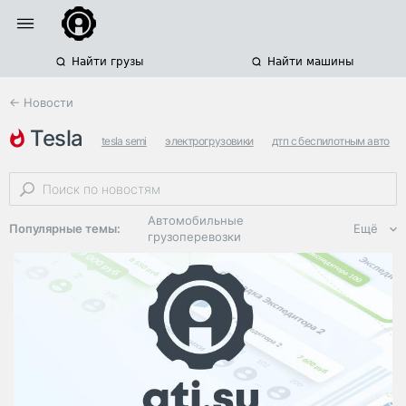
Найти грузы
Найти машины
← Новости
tesla
tesla semi
электрогрузовики
дтп с беспилотным авто
Автомобильные
Популярные темы:
Ещё
грузоперевозки
Региональная
логистика
ЭДО, ИТ в
логистике
Дороги,
инфраструктура