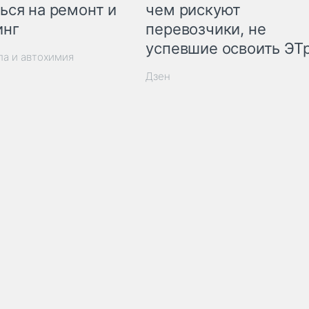
ься на ремонт и
чем рискуют
инг
перевозчики, не
успевшие освоить ЭТ
ла и автохимия
Дзен