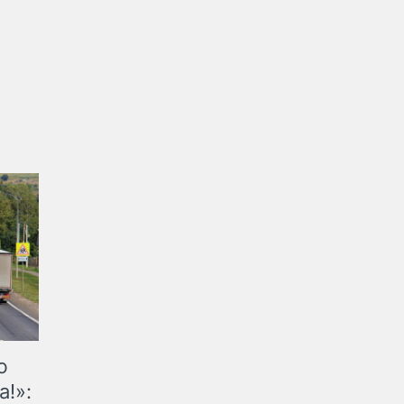
ю
а!»: