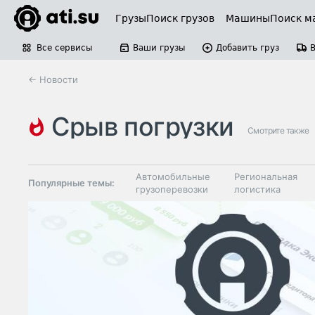
Грузы
Поиск грузов
Машины
Поиск м
Все сервисы
Ваши грузы
Добавить груз
← Новости
срыв погрузки
Смотрите также
Автомобильные
Региональная
Популярные темы:
грузоперевозки
логистика
Склады и
Таможня и ВЭД
грузовые
терминалы