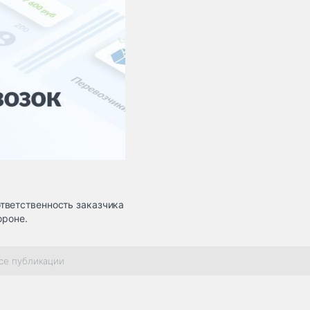
тветственность заказчика
ороне.
се публикации