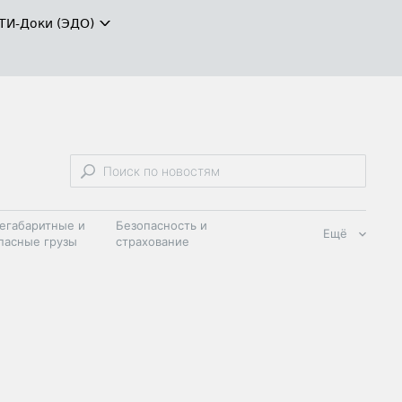
ТИ-Доки (ЭДО)
егабаритные и
Безопасность и
Ещё
пасные грузы
страхование
 масла и
Дзен
ия