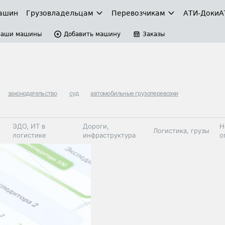
ашин
Грузовладельцам
Перевозчикам
АТИ-Доки
А
Ваши машины
Добавить машину
Заказы
законодательство
суд
автомобильные грузоперевозки
ЭДО, ИТ в
Дороги,
Н
Логистика, грузы
логистике
инфраструктура
о
Коммерческий
Автосервис,
Топливо,
Спецтехника
транспорт
запчасти, шины
автохим