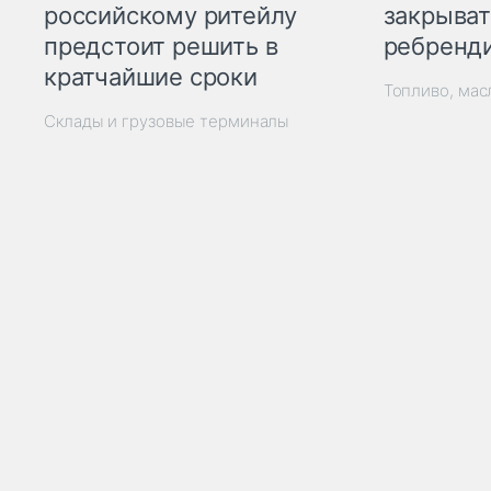
закрыват
российскому ритейлу
ребренд
предстоит решить в
кратчайшие сроки
Топливо, мас
Склады и грузовые терминалы