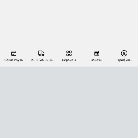
Ваши грузы
Ваши машины
Сервисы
Заказы
Профиль
АВТОМАТИЗАЦИЯ ПЕРЕВОЗОК
Площадки
Заказы
Торги
Тендеры
АТИ-Доки
GPS-мониторинг
АТИ Мессенджер
Цепочки грузов
API ATI.SU
ПОЛЕЗНОЕ