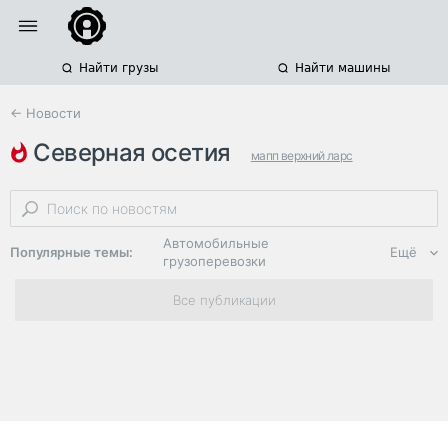
Найти грузы
Найти машины
← Новости
северная осетия
мапп верхний ларс
очереди на границе
ограничение движения
Автомобильные
Популярные темы:
Ещё
грузоперевозки
Региональная
Все публикации
логистика
ЭДО, ИТ в
логистике
Дороги,
инфраструктура