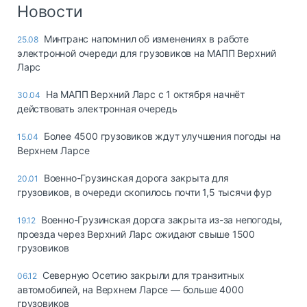
Логистика, грузы
Новости
Негабаритные и
Минтранс напомнил об изменениях в работе
25.08
опасные грузы
электронной очереди для грузовиков на МАПП Верхний
Безопасность и
Ларс
страхование
На МАПП Верхний Ларс с 1 октября начнёт
30.04
Таможня и ВЭД
действовать электронная очередь
Склады и
Более 4500 грузовиков ждут улучшения погоды на
15.04
грузовые
Верхнем Ларсе
терминалы
Коммерческий
Военно-Грузинская дорога закрыта для
20.01
транспорт
грузовиков, в очереди скопилось почти 1,5 тысячи фур
Спецтехника
Военно-Грузинская дорога закрыта из-за непогоды,
19.12
проезда через Верхний Ларс ожидают свыше 1500
Автосервис,
грузовиков
запчасти, шины
Топливо, масла и
Северную Осетию закрыли для транзитных
06.12
Дзен
автохимия
автомобилей, на Верхнем Ларсе — больше 4000
грузовиков