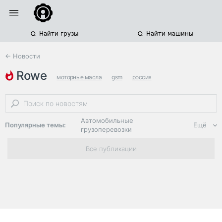
Найти грузы
Найти машины
← Новости
rowe
моторные масла
gsm
россия
Автомобильные
Популярные темы:
Ещё
грузоперевозки
Региональная
Все публикации
логистика
ЭДО, ИТ в
логистике
Дороги,
инфраструктура