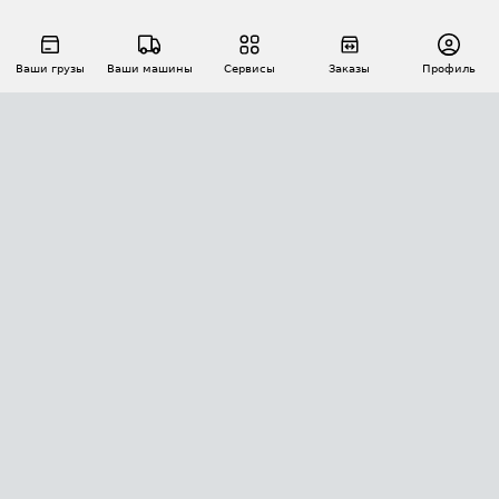
Ваши грузы
Ваши машины
Сервисы
Заказы
Профиль
АВТОМАТИЗАЦИЯ ПЕРЕВОЗОК
Площадки
Заказы
Торги
Тендеры
АТИ-Доки
GPS-мониторинг
АТИ Мессенджер
Цепочки грузов
API ATI.SU
ПОЛЕЗНОЕ
Расчет расстояний
БЕЗОПАСНОСТЬ
Академия ATI.SU
ATI.SU о безопасности
Звезды ATI.SU на вашем сайте
КОНТАКТЫ И ТАРИФЫ
Памятка по проверке контрагентов
Индекс ATI.SU FTL РФ
О системе ATI.SU
Светофор+
Средние ставки
ИНФОРМАЦИЯ