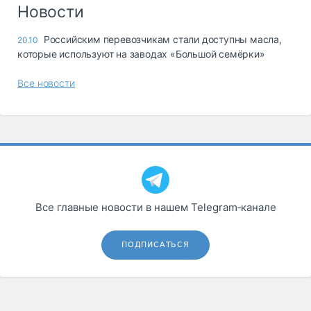
Логистика, грузы
Новости
Негабаритные и
Российским перевозчикам стали доступны масла,
20.10
опасные грузы
которые используют на заводах «Большой семёрки»
Безопасность и
страхование
Все новости
Таможня и ВЭД
Склады и
грузовые
терминалы
Коммерческий
транспорт
Все главные новости в нашем Telegram‑канале
Спецтехника
Автосервис,
ПОДПИСАТЬСЯ
запчасти, шины
Топливо, масла и
Дзен
автохимия