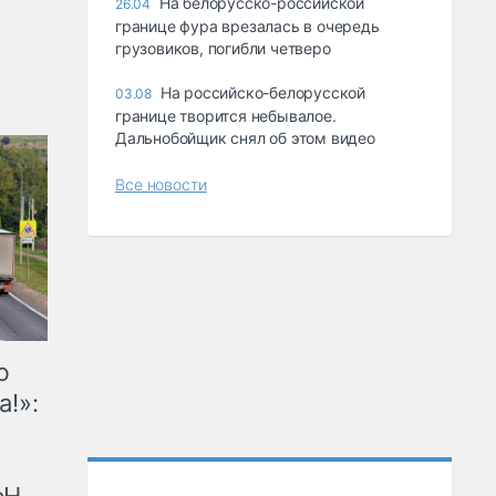
На белорусско-российской
26.04
границе фура врезалась в очередь
грузовиков, погибли четверо
На российско-белорусской
03.08
границе творится небывалое.
Дальнобойщик снял об этом видео
Все новости
ю
а!»: