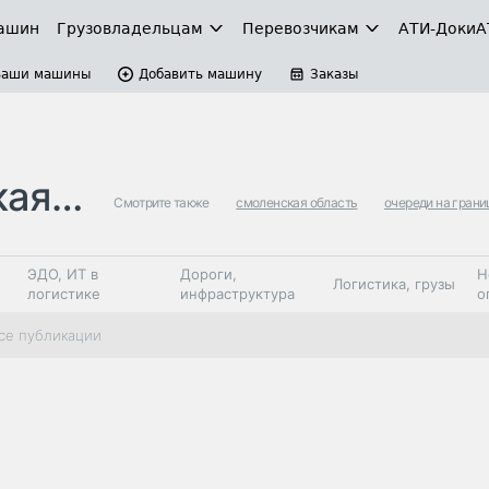
ашин
Грузовладельцам
Перевозчикам
АТИ-Доки
А
Ваши машины
Добавить машину
Заказы
ница
Смотрите также
смоленская область
очереди на грани
ЭДО, ИТ в
Дороги,
Н
Логистика, грузы
логистике
инфраструктура
о
Коммерческий
Автосервис,
Топливо,
се публикации
Спецтехника
транспорт
запчасти, шины
автохим