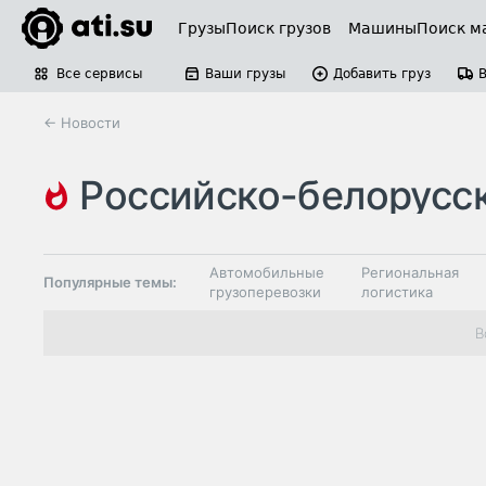
Грузы
Поиск грузов
Машины
Поиск м
Все сервисы
Ваши грузы
Добавить груз
← Новости
российско-белорусская гра
мапп красная горка
Автомобильные
Региональная
Популярные темы:
грузоперевозки
логистика
Склады и
В
Таможня и ВЭД
грузовые
терминалы