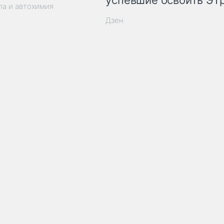
успевшие освоить ЭТ
ла и автохимия
Дзен