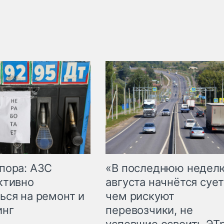
пора: АЗС
«В последнюю недел
ктивно
августа начнётся сует
ься на ремонт и
чем рискуют
инг
перевозчики, не