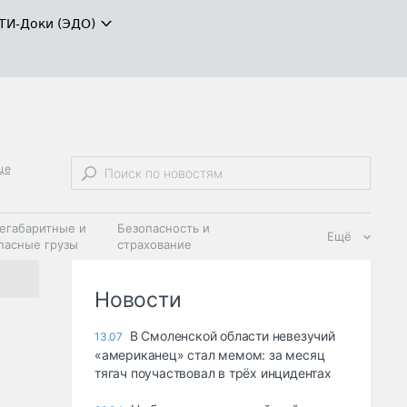
ТИ-Доки (ЭДО)
це
егабаритные и
Безопасность и
Ещё
пасные грузы
страхование
 масла и
Дзен
ия
Новости
В Смоленской области невезучий
13.07
«американец» стал мемом: за месяц
тягач поучаствовал в трёх инцидентах