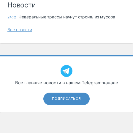
Логистика, грузы
Новости
Негабаритные и
Федеральные трассы начнут строить из мусора
24.12
опасные грузы
Безопасность и
Все новости
страхование
Таможня и ВЭД
Склады и
грузовые
терминалы
Коммерческий
транспорт
Все главные новости в нашем Telegram‑канале
Спецтехника
ПОДПИСАТЬСЯ
Автосервис,
запчасти, шины
Топливо, масла и
Дзен
автохимия