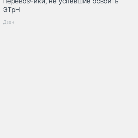
перевозчики, не успевшие освоить
ЭТрН
Дзен