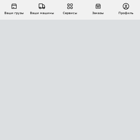
Ваши грузы
Ваши машины
Сервисы
Заказы
Профиль
АВТОМАТИЗАЦИЯ ПЕРЕВОЗОК
Площадки
Заказы
Торги
Тендеры
АТИ-Доки
GPS-мониторинг
АТИ Мессенджер
Цепочки грузов
API ATI.SU
ПОЛЕЗНОЕ
Расчет расстояний
БЕЗОПАСНОСТЬ
Академия ATI.SU
ATI.SU о безопасности
Звезды ATI.SU на вашем сайте
КОНТАКТЫ И ТАРИФЫ
Памятка по проверке контрагентов
Индекс ATI.SU FTL РФ
О системе ATI.SU
Светофор+
Средние ставки
ИНФОРМАЦИЯ
Контактная информация
Страхование