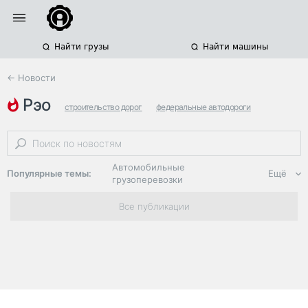
Найти грузы
Найти машины
← Новости
рэо
строительство дорог
федеральные автодороги
меморандумы
Автомобильные
Популярные темы:
Ещё
грузоперевозки
Региональная
Все публикации
логистика
ЭДО, ИТ в
логистике
Дороги,
инфраструктура