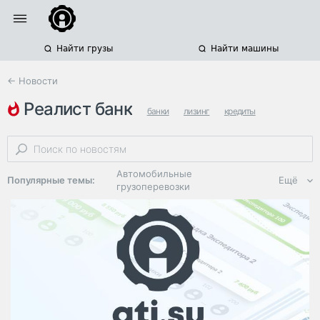
Найти грузы
Найти машины
← Новости
реалист банк
банки
лизинг
кредиты
Автомобильные
Популярные темы:
Ещё
грузоперевозки
Региональная
логистика
ЭДО, ИТ в
логистике
Дороги,
инфраструктура