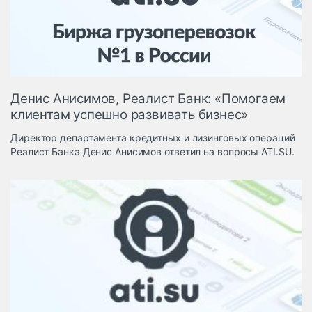
Логистика, грузы
Негабаритные и
опасные грузы
Безопасность и
страхование
Денис Анисимов, Реалист Банк: «Помогаем
Таможня и ВЭД
клиентам успешно развивать бизнес»
Склады и
Директор департамента кредитных и лизинговых операций
грузовые
Реалист Банка Денис Анисимов ответил на вопросы ATI.SU.
терминалы
Коммерческий
транспорт
Спецтехника
Автосервис,
запчасти, шины
Топливо, масла и
Дзен
автохимия