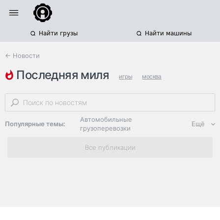
Найти грузы
Найти машины
← Новости
последняя миля
игры
москва
Автомобильные
Популярные темы:
Ещё
грузоперевозки
Региональная
Все публикации
логистика
ЭДО, ИТ в
логистике
Дороги,
инфраструктура