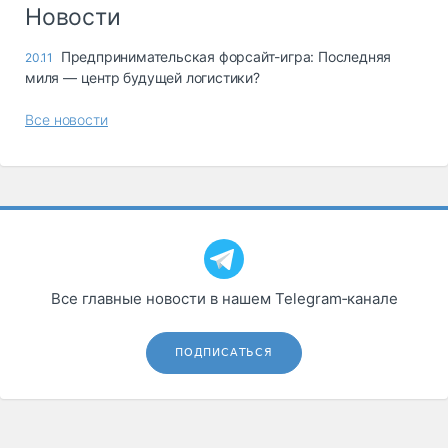
Логистика, грузы
Новости
Негабаритные и
Предпринимательская форсайт-игра: Последняя
20.11
опасные грузы
миля — центр будущей логистики?
Безопасность и
страхование
Все новости
Таможня и ВЭД
Склады и
грузовые
терминалы
Коммерческий
транспорт
Все главные новости в нашем Telegram‑канале
Спецтехника
Автосервис,
ПОДПИСАТЬСЯ
запчасти, шины
Топливо, масла и
Дзен
автохимия