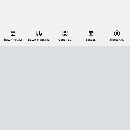
Ваши грузы
Ваши машины
Сервисы
Заказы
Профиль
АВТОМАТИЗАЦИЯ ПЕРЕВОЗОК
Площадки
Заказы
Торги
Тендеры
АТИ-Доки
GPS-мониторинг
АТИ Мессенджер
Цепочки грузов
API ATI.SU
ПОЛЕЗНОЕ
Расчет расстояний
БЕЗОПАСНОСТЬ
Академия ATI.SU