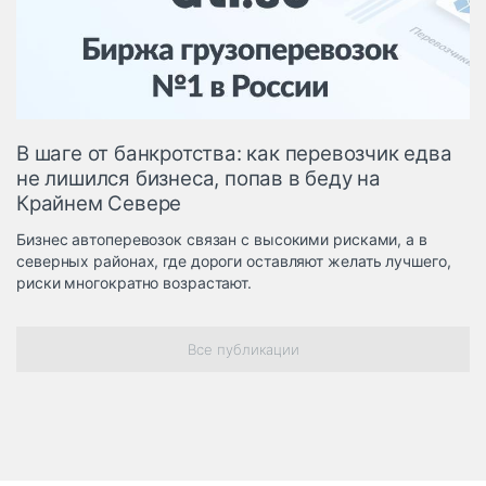
Логистика, грузы
Негабаритные и
опасные грузы
Безопасность и
страхование
В шаге от банкротства: как перевозчик едва
Таможня и ВЭД
не лишился бизнеса, попав в беду на
Крайнем Севере
Склады и
грузовые
Бизнес автоперевозок связан с высокими рисками, а в
терминалы
северных районах, где дороги оставляют желать лучшего,
Коммерческий
риски многократно возрастают.
транспорт
Спецтехника
Все публикации
Автосервис,
запчасти, шины
Топливо, масла и
Дзен
автохимия