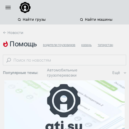
Найти грузы
Найти машины
← Новости
помощь
водители грузовиков
казань
татарстан
Автомобильные
Популярные темы:
Ещё
грузоперевозки
Региональная
логистика
ЭДО, ИТ в
логистике
Дороги,
инфраструктура