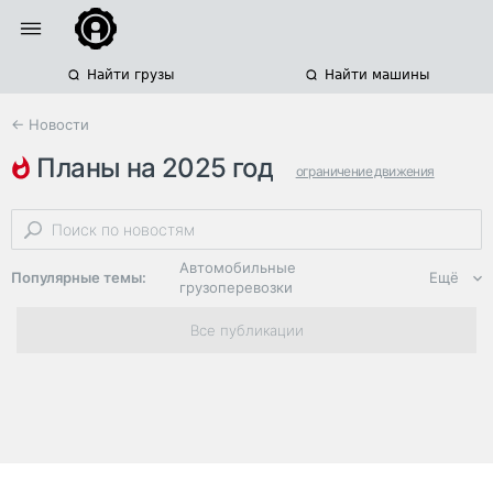
Найти грузы
Найти машины
← Новости
планы на 2025 год
ограничение движения
состояние мостов
м-5
Автомобильные
Популярные темы:
Ещё
грузоперевозки
Региональная
Все публикации
логистика
ЭДО, ИТ в
логистике
Дороги,
инфраструктура