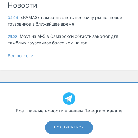
Логистика, грузы
Новости
Негабаритные и
«КАМАЗ» намерен занять половину рынка новых
04.04
опасные грузы
грузовиков в ближайшее время
Безопасность и
страхование
Мост на М-5 в Самарской области закроют для
29.08
тяжёлых грузовиков более чем на год
Таможня и ВЭД
Все новости
Склады и
грузовые
терминалы
Коммерческий
транспорт
Спецтехника
Автосервис,
Все главные новости в нашем Telegram‑канале
запчасти, шины
Топливо, масла и
Дзен
автохимия
ПОДПИСАТЬСЯ