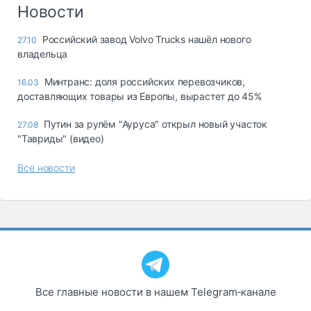
Логистика, грузы
Новости
Негабаритные и
Российский завод Volvo Trucks нашёл нового
27.10
опасные грузы
владельца
Безопасность и
страхование
Минтранс: доля российских перевозчиков,
16.03
доставляющих товары из Европы, вырастет до 45%
Таможня и ВЭД
Путин за рулём "Ауруса" открыл новый участок
27.08
Склады и
"Тавриды" (видео)
грузовые
терминалы
Все новости
Коммерческий
транспорт
Спецтехника
Автосервис,
запчасти, шины
Топливо, масла и
Дзен
автохимия
Все главные новости в нашем Telegram‑канале