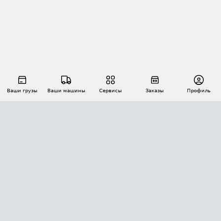
Ваши грузы
Ваши машины
Сервисы
Заказы
Профиль
АВТОМАТИЗАЦИЯ ПЕРЕВОЗОК
Площадки
Заказы
Торги
Тендеры
АТИ-Доки
GPS-мониторинг
АТИ Мессенджер
Цепочки грузов
API ATI.SU
ПОЛЕЗНОЕ