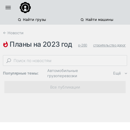
Найти грузы
Найти машины
← Новости
планы на 2023 год
р-260
строительство дорог
федеральные автодороги
Автомобильные
Популярные темы:
Ещё
грузоперевозки
Региональная
Все публикации
логистика
ЭДО, ИТ в
логистике
Дороги,
инфраструктура