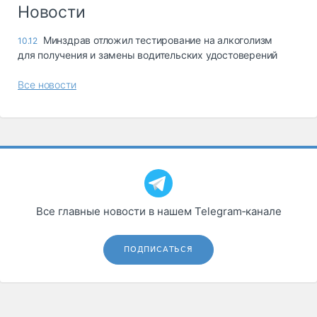
Логистика, грузы
Новости
Негабаритные и
Минздрав отложил тестирование на алкоголизм
10.12
опасные грузы
для получения и замены водительских удостоверений
Безопасность и
страхование
Все новости
Таможня и ВЭД
Склады и
грузовые
терминалы
Коммерческий
транспорт
Все главные новости в нашем Telegram‑канале
Спецтехника
Автосервис,
ПОДПИСАТЬСЯ
запчасти, шины
Топливо, масла и
Дзен
автохимия