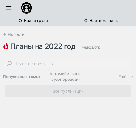
Найти грузы
Найти машины
← Новости
планы на 2022 год
медосмотр
водительские права
пьянство за рулем
Автомобильные
Популярные темы:
Ещё
грузоперевозки
Региональная
Все публикации
логистика
ЭДО, ИТ в
логистике
Дороги,
инфраструктура