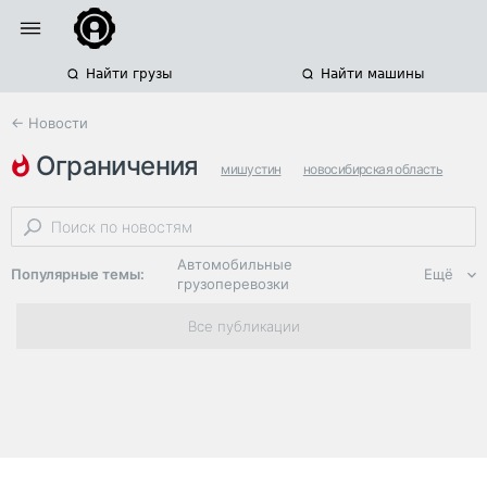
Найти грузы
Найти машины
← Новости
ограничения
мишустин
новосибирская область
автомобильные грузоперевозки
Автомобильные
Популярные темы:
Ещё
грузоперевозки
Региональная
Все публикации
логистика
ЭДО, ИТ в
логистике
Дороги,
инфраструктура