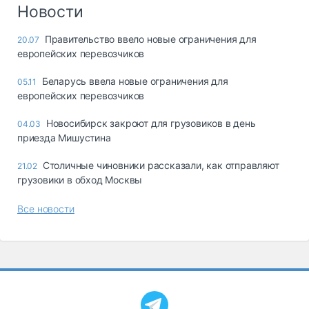
Логистика, грузы
Новости
Негабаритные и
Правительство ввело новые ограничения для
20.07
опасные грузы
европейских перевозчиков
Безопасность и
страхование
Беларусь ввела новые ограничения для
05.11
европейских перевозчиков
Таможня и ВЭД
Новосибирск закроют для грузовиков в день
04.03
Склады и
приезда Мишустина
грузовые
терминалы
Столичные чиновники рассказали, как отправляют
21.02
Коммерческий
грузовики в обход Москвы
транспорт
Все новости
Спецтехника
Автосервис,
запчасти, шины
Топливо, масла и
Дзен
автохимия