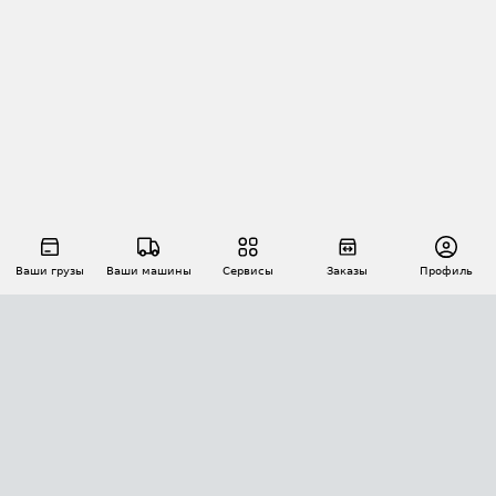
Ваши грузы
Ваши машины
Сервисы
Заказы
Профиль
АВТОМАТИЗАЦИЯ ПЕРЕВОЗОК
Площадки
Заказы
Торги
Тендеры
АТИ-Доки
GPS-мониторинг
АТИ Мессенджер
Цепочки грузов
API ATI.SU