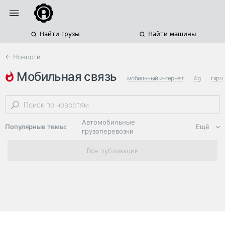
Найти грузы
Найти машины
← Новости
мобильная связь
мобильный интернет
4g
гкрч
Автомобильные
Популярные темы:
Ещё
грузоперевозки
Региональная
Все публикации
логистика
ЭДО, ИТ в
логистике
Дороги,
инфраструктура