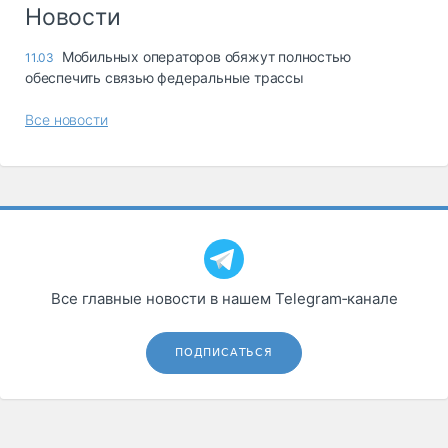
Логистика, грузы
Новости
Негабаритные и
Мобильных операторов обяжут полностью
11.03
опасные грузы
обеспечить связью федеральные трассы
Безопасность и
страхование
Все новости
Таможня и ВЭД
Склады и
грузовые
терминалы
Коммерческий
транспорт
Все главные новости в нашем Telegram‑канале
Спецтехника
Автосервис,
ПОДПИСАТЬСЯ
запчасти, шины
Топливо, масла и
Дзен
автохимия