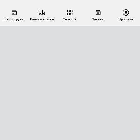
Ваши грузы
Ваши машины
Сервисы
Заказы
Профиль
АВТОМАТИЗАЦИЯ ПЕРЕВОЗОК
Площадки
Заказы
Торги
Тендеры
АТИ-Доки
GPS-мониторинг
АТИ Мессенджер
Цепочки грузов
API ATI.SU
ПОЛЕЗНОЕ
Расчет расстояний
БЕЗОПАСНОСТЬ
Академия ATI.SU
ATI.SU о безопасности
Звезды ATI.SU на вашем сайте
КОНТАКТЫ И ТАРИФЫ
Памятка по проверке контрагентов
Индекс ATI.SU FTL РФ
О системе ATI.SU
Светофор+
Средние ставки
ИНФОРМАЦИЯ