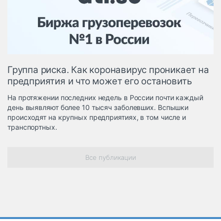
Логистика, грузы
Негабаритные и
опасные грузы
Безопасность и
страхование
Группа риска. Как коронавирус проникает на
Таможня и ВЭД
предприятия и что может его остановить
Склады и
На протяжении последних недель в России почти каждый
грузовые
день выявляют более 10 тысяч заболевших. Вспышки
терминалы
происходят на крупных предприятиях, в том числе и
Коммерческий
транспортных.
транспорт
Спецтехника
Все публикации
Автосервис,
запчасти, шины
Топливо, масла и
Дзен
автохимия