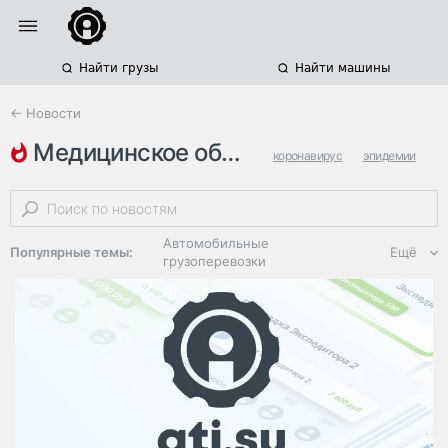
Найти грузы
Найти машины
← Новости
медицинское оборудование
коронавирус
эпидемии
телемедицина
Автомобильные
Популярные темы:
Ещё
грузоперевозки
Региональная
логистика
ЭДО, ИТ в
логистике
Дороги,
инфраструктура