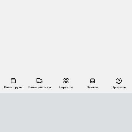
Ваши грузы
Ваши машины
Сервисы
Заказы
Профиль
АВТОМАТИЗАЦИЯ ПЕРЕВОЗОК
Площадки
Заказы
Торги
Тендеры
АТИ-Доки