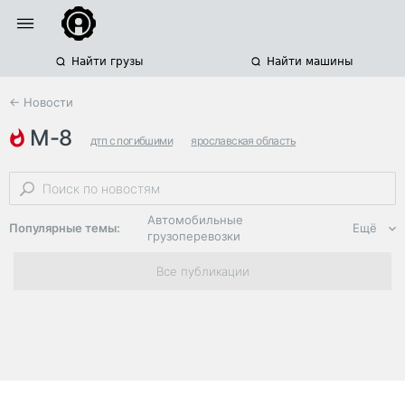
Найти грузы
Найти машины
← Новости
м-8
дтп с погибшими
ярославская область
вологодская область
Автомобильные
Популярные темы:
Ещё
грузоперевозки
Региональная
Все публикации
логистика
ЭДО, ИТ в
логистике
Дороги,
инфраструктура