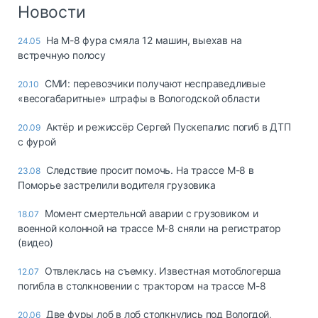
Логистика, грузы
Новости
Негабаритные и
На М-8 фура смяла 12 машин, выехав на
24.05
опасные грузы
встречную полосу
Безопасность и
страхование
СМИ: перевозчики получают несправедливые
20.10
«весогабаритные» штрафы в Вологодской области
Таможня и ВЭД
Актёр и режиссёр Сергей Пускепалис погиб в ДТП
20.09
Склады и
с фурой
грузовые
терминалы
Следствие просит помочь. На трассе М-8 в
23.08
Коммерческий
Поморье застрелили водителя грузовика
транспорт
Момент смертельной аварии с грузовиком и
18.07
Спецтехника
военной колонной на трассе М-8 сняли на регистратор
(видео)
Автосервис,
запчасти, шины
Отвлеклась на съемку. Известная мотоблогерша
12.07
Топливо, масла и
погибла в столкновении с трактором на трассе М-8
Дзен
автохимия
Две фуры лоб в лоб столкнулись под Вологдой,
20.06