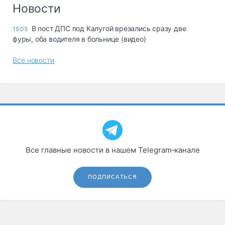
Логистика, грузы
Новости
Негабаритные и
В пост ДПС под Калугой врезались сразу две
15.05
опасные грузы
фуры, оба водителя в больнице (видео)
Безопасность и
страхование
Все новости
Таможня и ВЭД
Склады и
грузовые
терминалы
Коммерческий
транспорт
Все главные новости в нашем Telegram‑канале
Спецтехника
Автосервис,
ПОДПИСАТЬСЯ
запчасти, шины
Топливо, масла и
Дзен
автохимия