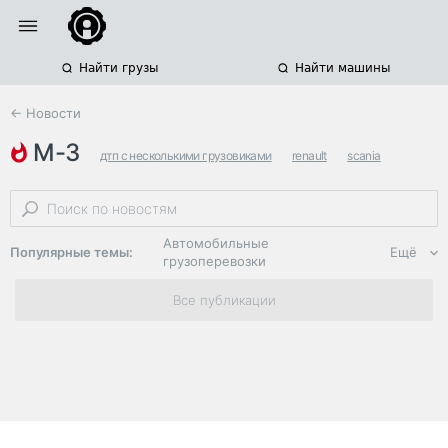
Найти грузы
Найти машины
← Новости
м-3
дтп с несколькими грузовиками
renault
scania
Автомобильные
Популярные темы:
Ещё
грузоперевозки
Региональная
Все публикации
логистика
ЭДО, ИТ в
логистике
Дороги,
инфраструктура