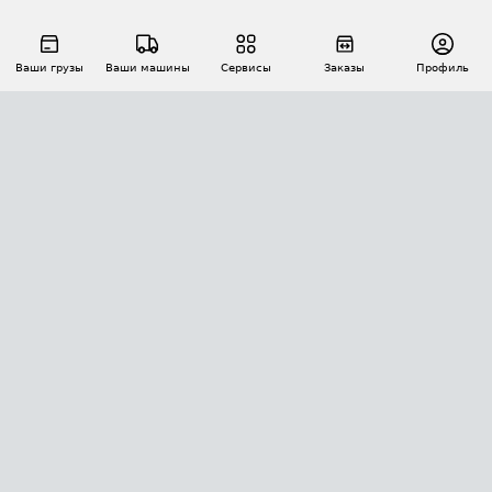
Ваши грузы
Ваши машины
Сервисы
Заказы
Профиль
АВТОМАТИЗАЦИЯ ПЕРЕВОЗОК
Площадки
Заказы
Торги
Тендеры
АТИ-Доки
GPS-мониторинг
АТИ Мессенджер
Цепочки грузов
API ATI.SU
ПОЛЕЗНОЕ
Расчет расстояний
БЕЗОПАСНОСТЬ
Академия ATI.SU
ATI.SU о безопасности
Звезды ATI.SU на вашем сайте
КОНТАКТЫ И ТАРИФЫ
Памятка по проверке контрагентов
Индекс ATI.SU FTL РФ
О системе ATI.SU
Светофор+
Средние ставки
ИНФОРМАЦИЯ