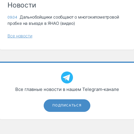
Логистика, грузы
Новости
Негабаритные и
Дальнобойщики сообщают о многокилометровой
09.04
опасные грузы
пробке на въезде в ЯНАО (видео)
Безопасность и
страхование
Все новости
Таможня и ВЭД
Склады и
грузовые
терминалы
Коммерческий
транспорт
Все главные новости в нашем Telegram‑канале
Спецтехника
Автосервис,
ПОДПИСАТЬСЯ
запчасти, шины
Топливо, масла и
Дзен
автохимия