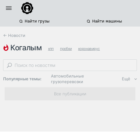
Найти грузы
Найти машины
← Новости
когалым
кпп
пробки
коронавирус
Автомобильные
Популярные темы:
Ещё
грузоперевозки
Региональная
Все публикации
логистика
ЭДО, ИТ в
логистике
Дороги,
инфраструктура