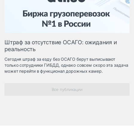
Логистика, грузы
Негабаритные и
опасные грузы
Безопасность и
страхование
Штраф за отсутствие ОСАГО: ожидания и
Таможня и ВЭД
реальность
Склады и
Сегодня штраф за езду без ОСАГО берут выписывают
грузовые
только сотрудники ГИБДД, однако совсем скоро эта задача
терминалы
может перейти в функционал дорожных камер.
Коммерческий
транспорт
Все публикации
Спецтехника
Автосервис,
запчасти, шины
Топливо, масла и
Дзен
автохимия