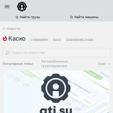
Найти грузы
Найти машины
← Новости
каско
страхование
осаго
страхование грузов
Автомобильные
Популярные темы:
Ещё
грузоперевозки
Региональная
логистика
ЭДО, ИТ в
логистике
Дороги,
инфраструктура