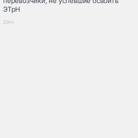
перевозчики, не успевшие освоить
ЭТрН
Дзен