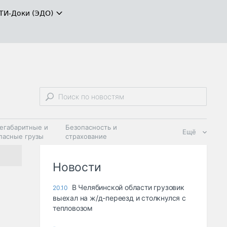
ТИ-Доки (ЭДО)
егабаритные и
Безопасность и
Ещё
пасные грузы
страхование
 масла и
Дзен
ия
Новости
В Челябинской области грузовик
20.10
выехал на ж/д-переезд и столкнулся с
тепловозом