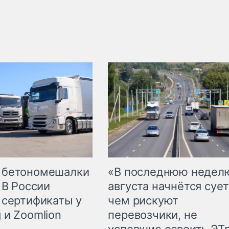
 бетономешалки
«В последнюю недел
 В России
августа начнётся сует
 сертификаты у
чем рискуют
 и Zoomlion
перевозчики, не