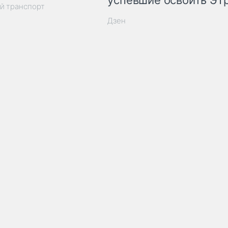
успевшие освоить ЭТ
й транспорт
Дзен