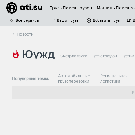
Грузы
Поиск грузов
Машины
Поиск м
Все сервисы
Ваши грузы
Добавить груз
← Новости
юужд
Смотрите также
дтп с поездом
дтп н
Автомобильные
Региональная
Популярные темы:
грузоперевозки
логистика
Склады и
В
Таможня и ВЭД
грузовые
терминалы