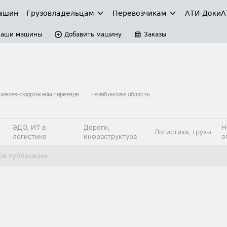
ашин
Грузовладельцам
Перевозчикам
АТИ-Доки
А
Ваши машины
Добавить машину
Заказы
а железнодорожном переезде
челябинская область
ЭДО, ИТ в
Дороги,
Н
Логистика, грузы
логистике
инфраструктура
о
Коммерческий
Автосервис,
Топливо,
се публикации
Спецтехника
транспорт
запчасти, шины
автохим