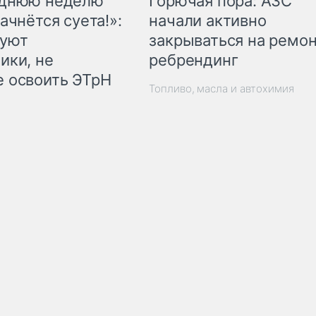
Горючая пора: АЗС
еднюю неделю
начали активно
ачнётся суета!»:
закрываться на ремон
куют
ребрендинг
ики, не
 освоить ЭТрН
Топливо, масла и автохимия