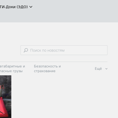
ТИ-Доки (ЭДО)
егабаритные и
Безопасность и
Ещё
пасные грузы
страхование
 масла и
Дзен
ия