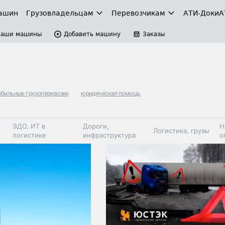
ашин
Грузовладельцам
Перевозчикам
АТИ-Доки
А
Ваши машины
Добавить машину
Заказы
бильные грузоперевозки
юридическая помощь
ЭДО, ИТ в
Дороги,
Н
Логистика, грузы
логистике
инфраструктура
о
Коммерческий
Автосервис,
Топливо,
Спецтехника
транспорт
запчасти, шины
автохим