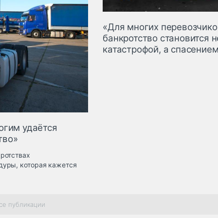
«Для многих перевозчико
банкротство становится н
катастрофой, а спасение
огим удаётся
тво»
кротствах
дуры, которая кажется
се публикации