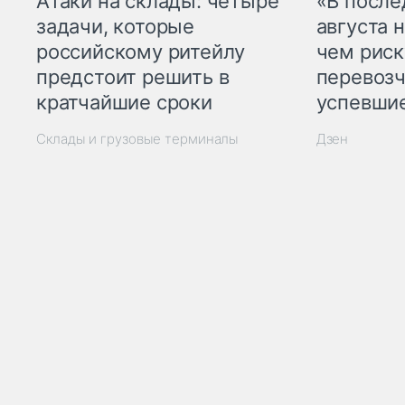
Атаки на склады: четыре
«В посл
задачи, которые
августа н
российскому ритейлу
чем рис
предстоит решить в
перевозч
кратчайшие сроки
успевшие
Склады и грузовые терминалы
Дзен