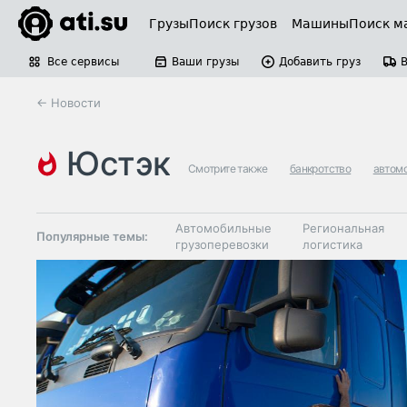
Грузы
Поиск грузов
Машины
Поиск м
Все сервисы
Ваши грузы
Добавить груз
← Новости
юстэк
Смотрите также
банкротство
автомо
Автомобильные
Региональная
Популярные темы:
грузоперевозки
логистика
Склады и
Таможня и ВЭД
грузовые
терминалы