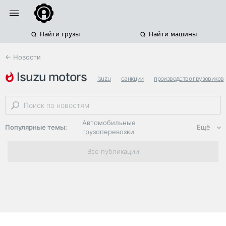
Найти грузы
Найти машины
← Новости
isuzu motors
isuzu
санкции
производство грузовиков
Автомобильные
Популярные темы:
Ещё
грузоперевозки
Региональная
Все публикации
логистика
ЭДО, ИТ в
логистике
Дороги,
инфраструктура