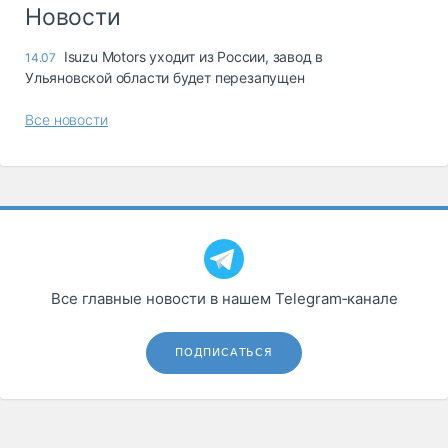
Логистика, грузы
Новости
Негабаритные и
Isuzu Motors уходит из России, завод в
14.07
опасные грузы
Ульяновской области будет перезапущен
Безопасность и
страхование
Все новости
Таможня и ВЭД
Склады и
грузовые
терминалы
Коммерческий
транспорт
Все главные новости в нашем Telegram‑канале
Спецтехника
Автосервис,
ПОДПИСАТЬСЯ
запчасти, шины
Топливо, масла и
Дзен
автохимия