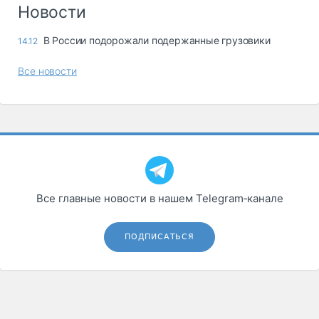
Логистика, грузы
Новости
Негабаритные и
В России подорожали подержанные грузовики
14.12
опасные грузы
Безопасность и
Все новости
страхование
Таможня и ВЭД
Склады и
грузовые
терминалы
Коммерческий
транспорт
Все главные новости в нашем Telegram‑канале
Спецтехника
ПОДПИСАТЬСЯ
Автосервис,
запчасти, шины
Топливо, масла и
Дзен
автохимия