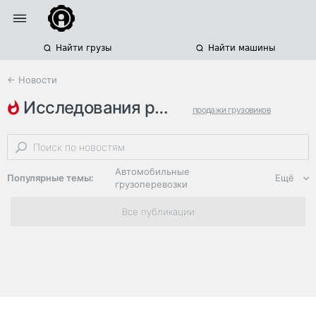
Найти грузы
Найти машины
← Новости
исследования рынков
продажи грузовиков
подержанные грузовики
lcv
Автомобильные
Популярные темы:
Ещё
грузоперевозки
Региональная
Все публикации
логистика
ЭДО, ИТ в
логистике
Дороги,
инфраструктура