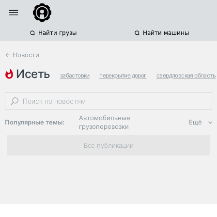
Найти грузы
Найти машины
← Новости
исеть
забастовки
перекрытие дорог
свердловская область
Автомобильные
Популярные темы:
Ещё
грузоперевозки
Региональная
Все публикации
логистика
ЭДО, ИТ в
логистике
Дороги,
инфраструктура