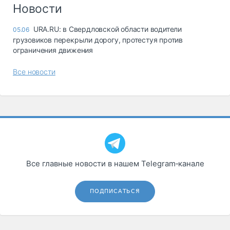
Логистика, грузы
Новости
Негабаритные и
URA.RU: в Свердловской области водители
05.06
опасные грузы
грузовиков перекрыли дорогу, протестуя против
Безопасность и
ограничения движения
страхование
Все новости
Таможня и ВЭД
Склады и
грузовые
терминалы
Коммерческий
транспорт
Спецтехника
Все главные новости в нашем Telegram‑канале
Автосервис,
запчасти, шины
ПОДПИСАТЬСЯ
Топливо, масла и
Дзен
автохимия