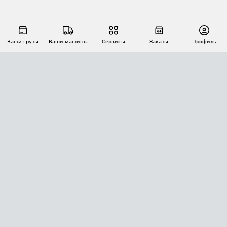
Ваши грузы
Ваши машины
Сервисы
Заказы
Профиль
АВТОМАТИЗАЦИЯ ПЕРЕВОЗОК
Площадки
Заказы
Торги
Тендеры
АТИ-Доки
GPS-мониторинг
АТИ Мессенджер
Цепочки грузов
API ATI.SU
ПОЛЕЗНОЕ
Расчет расстояний
БЕЗОПАСНОСТЬ
Академия ATI.SU
ATI.SU о безопасности
Звезды ATI.SU на вашем сайте
КОНТАКТЫ И ТАРИФЫ
Памятка по проверке контрагентов
Индекс ATI.SU FTL РФ
О системе ATI.SU